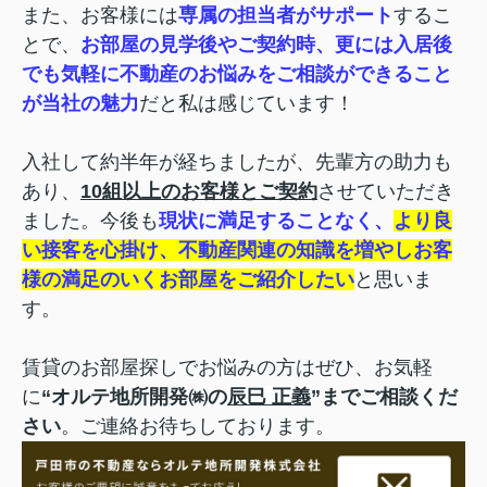
また、お客様には
専属の担当者
がサポート
するこ
とで、
お部屋の見学後やご契約時、更には入居後
でも
気軽に不動産のお悩みをご相談ができること
が当社の魅力
だと私は感じています！
入社して約半年が経ちましたが、先輩方の助力も
あり、
10組以上のお客様とご契約
させていただき
ました。
今後も
現状に満足することなく、
より良
い接客を心掛け、不動産関連の知識を増やし
お客
様の満足のいくお部屋をご紹介したい
と思いま
す。
賃貸のお部屋探しでお悩みの方はぜひ、お気軽
に
“オルテ地所開発㈱の
辰巳 正義
”までご相談くだ
さい
。ご連絡お待ちしております。