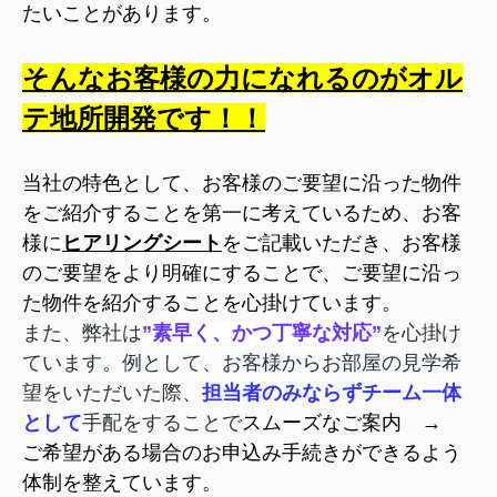
たいことがあります。
そんなお客様の力になれるのが
オル
テ地所開発
です！！
当社の特色として、
お客様のご要望に沿った物件
をご紹介することを第一に考えているため、
お客
様に
ヒアリングシート
をご記載いただき、お客様
のご要望をより
明確
にすることで、ご要望に沿っ
た物件を紹介することを心掛けています。
また、弊社は
”
素早く、かつ
丁寧な
対応”
を心掛け
ています。
例として、お客様からお部屋の見学希
望をいただいた際、
担当者のみならずチーム一体
として
手配をすることで
スムーズなご案内 →
ご希望がある場合のお申込み手続きができるよう
体制を整えています
。