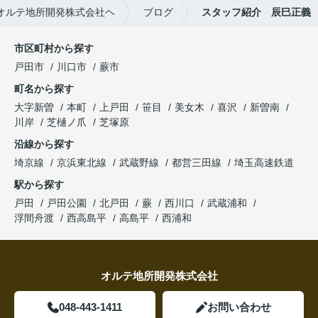
オルテ地所開発株式会社ヘ
ブログ
スタッフ紹介 辰巳正義
市区町村から探す
戸田市
川口市
蕨市
町名から探す
大字新曽
本町
上戸田
笹目
美女木
喜沢
新曽南
川岸
芝樋ノ爪
芝塚原
沿線から探す
埼京線
京浜東北線
武蔵野線
都営三田線
埼玉高速鉄道
駅から探す
戸田
戸田公園
北戸田
蕨
西川口
武蔵浦和
浮間舟渡
西高島平
高島平
西浦和
オルテ地所開発株式会社
048-443-1411
お問い合わせ