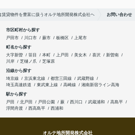
は賃貸物件を豊富に扱うオルテ地所開発株式会社ヘ
お問い合わせ
市区町村から探す
戸田市
川口市
蕨市
板橋区
上尾市
町名から探す
大字新曽
笹目
本町
上戸田
美女木
喜沢
新曽南
川岸
芝樋ノ爪
芝塚原
沿線から探す
埼京線
京浜東北線
都営三田線
武蔵野線
埼玉高速鉄道
東武東上線
高崎線
湘南新宿ライン高海
駅から探す
戸田
北戸田
戸田公園
蕨
西川口
武蔵浦和
高島平
浮間舟渡
西高島平
西浦和
オルテ地所開発株式会社