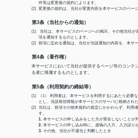
件等は変更後の規約によります。
(2) 変更後の規約は、当社が変更内容を本サービスのペ
第3条（当社からの通知）
(1) 当社は、本サービスのページへの掲示、その他当社
項を通知するものとします。
(2) 前項に定める通知は、当社が当該通知の内容を、本
第4条（著作権）
本サービスにおいて当社が提供するページ等のコンテ
る者に帰属するものとします。
第5条（利用契約の締結等）
(1) （1） 利用者は、本サービスを利用するにあたり必
とし、当該発信情報が本サービスのサーバに格納され
(2) 当社は、前項その他本規約の規定にかかわらず、利
す。
1.
本サービスの申し込みをした方が実在しないことが
2.
本サービスの申し込み時に、虚偽の入力、入力誤り
3.
その他、当社が不適当と判断したとき