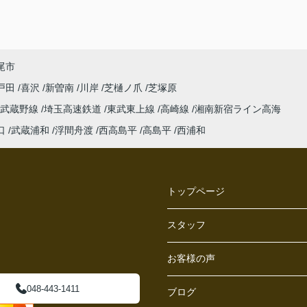
尾市
戸田
喜沢
新曽南
川岸
芝樋ノ爪
芝塚原
武蔵野線
埼玉高速鉄道
東武東上線
高崎線
湘南新宿ライン高海
口
武蔵浦和
浮間舟渡
西高島平
高島平
西浦和
トップページ
スタッフ
お客様の声
048-443-1411
ブログ