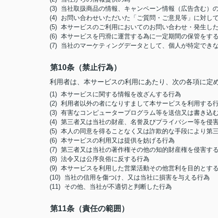
(3) 当社取扱商品の情報、キャンペーン情報（広告含む）
(4) お問い合わせいただいた「ご質問・ご意見等」に対
(5) 本サービスのご利用においてのお問い合わせ・発生
(6) 本サービスを円滑に運営する為に一定期間の保管をす
(7) 当社のマーケティングデータとして、個人が特定でき
第10条（禁止行為）
利用者は、本サービスの利用にあたり、次の各項に定
(1) 本サービスに関する情報を改ざんする行為
(2) 利用者以外の者になりすまして本サービスを利用する
(3) 有害なコンピュータープログラム等を送信又は書き込
(4) 第三者又は当社の財産、名誉及びプライバシー等を侵
(5) 本人の同意を得ることなく又は詐欺的な手段により
(6) 本サービスの利用又は提供を妨げる行為
(7) 第三者又は当社の著作権その他の知的財産権を侵害す
(8) 法令又は公序良俗に反する行為
(9) 本サービスを利用した営業活動その他営利を目的とす
(10) 当社の信用を傷つけ、又は当社に損害を与える行為
(11) その他、当社が不適切と判断した行為
第11条（責任の範囲）