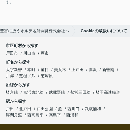
す。
豊富に扱うオルテ地所開発株式会社ヘ
Cookieの取扱いについて
市区町村から探す
戸田市
川口市
蕨市
町名から探す
大字新曽
本町
笹目
美女木
上戸田
喜沢
新曽南
川岸
芝樋ノ爪
芝塚原
沿線から探す
埼京線
京浜東北線
武蔵野線
都営三田線
埼玉高速鉄道
駅から探す
戸田
北戸田
戸田公園
蕨
西川口
武蔵浦和
浮間舟渡
西高島平
高島平
西浦和