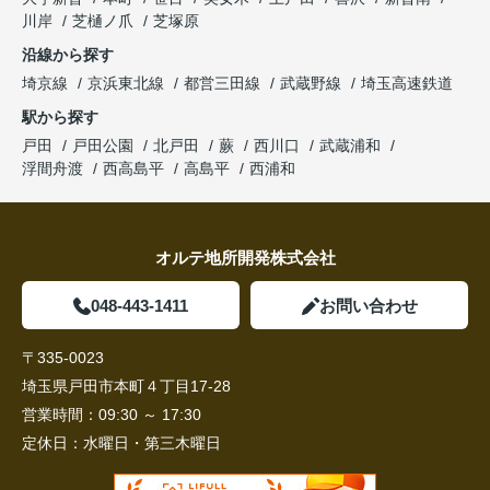
川岸
芝樋ノ爪
芝塚原
沿線から探す
埼京線
京浜東北線
都営三田線
武蔵野線
埼玉高速鉄道
駅から探す
戸田
戸田公園
北戸田
蕨
西川口
武蔵浦和
浮間舟渡
西高島平
高島平
西浦和
オルテ地所開発株式会社
048-443-1411
お問い合わせ
〒335-0023
埼玉県戸田市本町４丁目17-28
営業時間：
09:30 ～ 17:30
定休日：
水曜日・第三木曜日