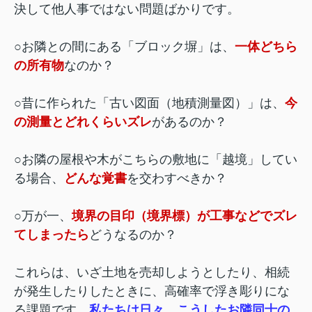
決して他人事ではない問題ばかりです。
○お隣との間にある「ブロック塀」は、
一体どちら
の所有物
なのか？
○昔に作られた「古い図面（地積測量図）」は、
今
の測量とどれくらいズレ
があるのか？
○お隣の屋根や木がこちらの敷地に「越境」してい
る場合、
どんな覚書
を交わすべきか？
○万が一、
境界の目印（境界標）が工事などでズレ
てしまったら
どうなるのか？
これらは、いざ土地を売却しようとしたり、相続
が発生したりしたときに、高確率で浮き彫りにな
る課題です。
私たちは日々、こうしたお隣同士の