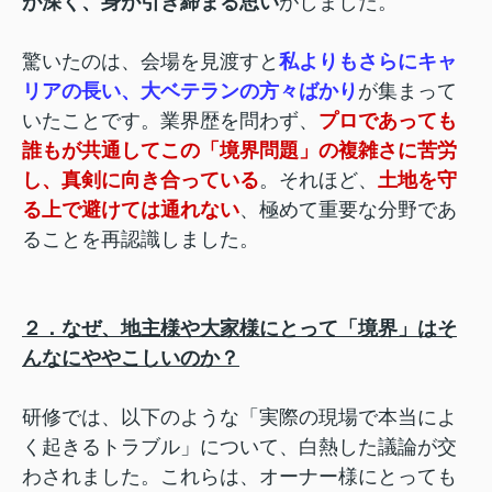
が深く、身が引き締まる思い
がしました。
驚いたのは、会場を見渡すと
私よりもさらにキャ
リアの長い、大ベテランの方々ばかり
が集まって
いたことです。業界歴を問わず、
プロであっても
誰もが共通してこの「境界問題」の複雑さに苦労
し、真剣に向き合っている
。それほど、
土地を守
る上で避けては通れない
、極めて重要な分野であ
ることを再認識しました。
２．なぜ、地主様や大家様にとって「境界」はそ
んなにややこしいのか？
研修では、以下のような「実際の現場で本当によ
く起きるトラブル」について、白熱した議論が交
わされました。これらは、オーナー様にとっても