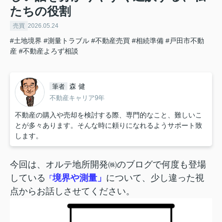
たちの役割
売買
2026.05.24
#土地境界
#測量トラブル
#不動産売買
#相続準備
#戸田市不動
産
#不動産よろず相談
森 健
筆者
不動産キャリア9年
不動産の購入や売却を検討する際、専門的なこと、難しいこ
とが多々あります。そんな時に頼りになれるようサポート致
します。
今回は、オルテ地所開発㈱のブログで何度も登場
している
境界や測量」
について、少し違った視
「
点からお話しさせてください。