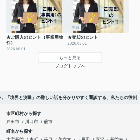
売買
売買
★ご購入のヒント（事業用物
★売却のヒント
件）
2026.08.01
2026.08.01
もっと見る
ブログトップへ
い。「境界と測量」の難しい話を分かりやすく通訳する、私たちの役割
市区町村から探す
戸田市
川口市
蕨市
町名から探す
大字新曽
本町
笹目
美女木
上戸田
喜沢
新曽南