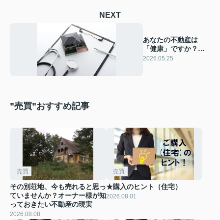
NEXT
あなたの不動産は
「健康」ですか？手
遅れになる前に受け
2026.05.25
たい、資産の健康診
断
”売買”おすすめ記事
売買
売買
その別荘地、今も売れると思っ
★購入のヒント（住宅）
ていませんか？オーナー様が知
2026.08.01
っておきたい不動産の現実
2026.08.08