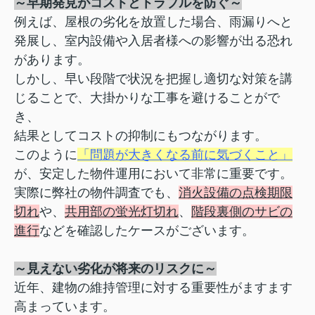
～早期発見がコストとトラブルを防ぐ～
例えば、屋根の劣化を放置した場合、雨漏りへと
発展し、室内設備や入居者様への影響が出る恐れ
があります。
しかし、早い段階で状況を把握し適切な対策を講
じることで、大掛かりな工事を避けることがで
き、
結果としてコストの抑制にもつながります。
このように
「問題が大きくなる前に気づくこと」
が、安定し
た物件運用において非常に重要です。
実際に弊社の物件調査でも、
消火設備の点検期限
切れ
や、
共用部の蛍光灯切れ
、
階段裏側のサビの
進行
などを確認したケースがございます。
～見えない劣化が将来のリスクに～
近年、建物の維持管理に対する重要性がますます
高まっています。