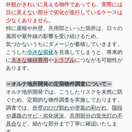
外観がきれいに見える物件であっても、実際には
目に見えない部分で劣化が進行しているケースは
少なくありません。
特に屋根や外壁、共用部といった箇所は、日々の
風雨や紫外線の影響を受け続けるため、
気づかないうちにダメージが蓄積していきます。
こうした
小さな劣化
を見逃してしまうと、将来的
に
大きな修繕費用
や
トラブル
につながる可能性が
あります。
～オルテ地所開発の定期物件調査について～
オルテ地所開発では、こうしたリスクを未然に防
ぐため、定期的な物件調査を実施しております。
調査では、
外壁のひび割れや塗装の剥がれ
、
階段
や通路のサビ・劣化状況
、
共用部分の蛍光灯の不
具合
など、
細かな部分まで丁寧に確認いたしま
す。