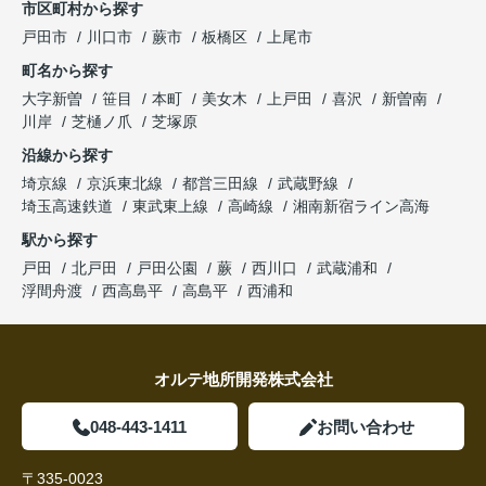
市区町村から探す
戸田市
川口市
蕨市
板橋区
上尾市
町名から探す
大字新曽
笹目
本町
美女木
上戸田
喜沢
新曽南
川岸
芝樋ノ爪
芝塚原
沿線から探す
埼京線
京浜東北線
都営三田線
武蔵野線
埼玉高速鉄道
東武東上線
高崎線
湘南新宿ライン高海
駅から探す
戸田
北戸田
戸田公園
蕨
西川口
武蔵浦和
浮間舟渡
西高島平
高島平
西浦和
オルテ地所開発株式会社
048-443-1411
お問い合わせ
〒335-0023