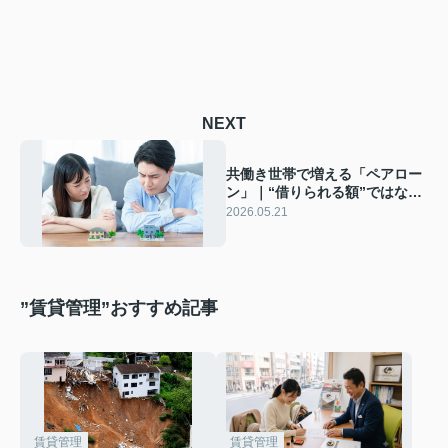
NEXT
共働き世帯で増える「ペアロー
ン」｜“借りられる額”ではな
く“安心して返せる額”を考える
2026.05.21
住宅購入
”賃貸管理”おすすめ記事
賃貸管理
賃貸管理