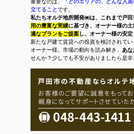
重要なのは、
「どのエリアの、どんな入居
立てること
です。
私たちオルテ地所開発㈱は、これまで戸田
用の豊富な実績
に基づき、オーナー様の土
適なプランをご提案
し、
オーナー様の安定
新たな戸建て賃貸への投資を検討されてい
オーナー様。市場の動向を読み解き、
あな
せんか？
少しでも不安がありましたら是非