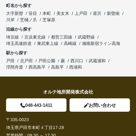
町名から探す
大字新曽
笹目
本町
美女木
上戸田
喜沢
新曽南
川岸
芝樋ノ爪
芝塚原
沿線から探す
埼京線
京浜東北線
都営三田線
武蔵野線
埼玉高速鉄道
東武東上線
高崎線
湘南新宿ライン高海
駅から探す
戸田
北戸田
戸田公園
蕨
西川口
武蔵浦和
浮間舟渡
西高島平
高島平
西浦和
オルテ地所開発株式会社
048-443-1411
お問い合わせ
〒335-0023
埼玉県戸田市本町４丁目17-28
営業時間：
09:30 ～ 17:30