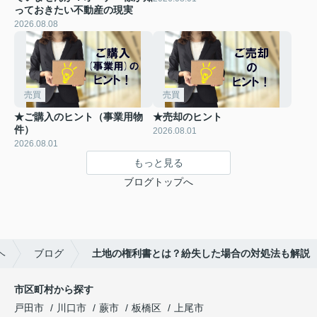
っておきたい不動産の現実
2026.08.08
売買
売買
★ご購入のヒント（事業用物
★売却のヒント
件）
2026.08.01
2026.08.01
もっと見る
ブログトップへ
ヘ
ブログ
土地の権利書とは？紛失した場合の対処法も解説
市区町村から探す
戸田市
川口市
蕨市
板橋区
上尾市