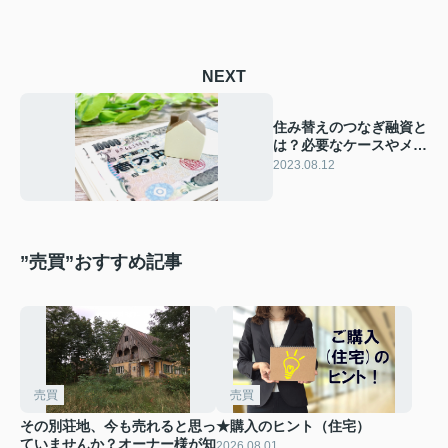
NEXT
住み替えのつなぎ融資と
は？必要なケースやメリ
ットを解説！
2023.08.12
”売買”おすすめ記事
売買
売買
その別荘地、今も売れると思っ
★購入のヒント（住宅）
ていませんか？オーナー様が知
2026.08.01