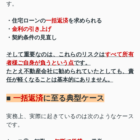
す。
・住宅ローンの
一括返済
を求められる
・
金利の引き上げ
・契約条件の見直し
そして重要なのは、
これらのリスクは
すべて所有
者様ご自身が負うという点
です。
たとえ不動産会社に勧められていたとしても、責
任が軽くなることは基本的にありません。
■
一括返済
に至る典型ケース
実務上、実際に起きているのは次のようなケース
です。