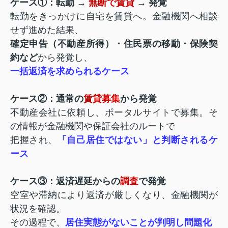
ケース①：転勤 →
無断で賃貸
→ 発覚
転勤をきっかけに自宅を賃貸へ。金融機関へ相談
せず進めた結果、
確定申告（不動産所得）・住民票の移動・保険契
約など
から発覚し、
一括返済を求められるケース
ケース②：通常の
賃貸募集
から発覚
不動産会社に依頼し、ポータルサイトで募集。そ
の情報が金融機関や保証会社のルートで
把握され、
「自己居住ではない」と判断されるケ
ース
ケース③：返済遅延からの
調査
で発覚
空室や滞納により返済が厳しくなり、金融機関が
状況を確認。
その過程で、
居住実態がないことが判明し問題化