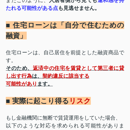
またこのように、
入居者側から見ても
違和感を持
たれる可能性がある点
も見逃せません。
■ 住宅ローンは「自分で住むための
融資」
住宅ローンは、自己居住を前提とした融資商品で
す。
そのため、
返済中の住宅を賃貸として第三者に貸
し出す行為
は、
契約違反に該当する
可能性があり
ます。
■ 実際に起こり得る
リスク
もし金融機関に無断で賃貸運用をしていた場合、
以下のような対応を求められる可能性がありま