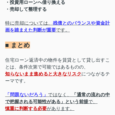
・投資用ローンへ借り換える
・売却して整理する
特に売却については、
残債とのバランスや資金計
画を踏まえた判断が重要
です。
■ まとめ
住宅ローン返済中の物件を賃貸として貸し出すこ
とは、条件次第で可能ではあるものの、
知らないまま進めると大きなリスク
につながるテ
ーマです。
「問題ないだろう」
ではなく、
「通常の流れの中
で把握される可能性がある」という前提
で、
慎重に判断する必要
があります。