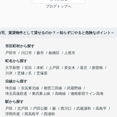
ブログトップへ
自宅、賃貸物件として貸せるのか？～知らずにやると危険なポイント～
市区町村から探す
戸田市
川口市
蕨市
板橋区
上尾市
町名から探す
大字新曽
笹目
本町
上戸田
美女木
喜沢
新曽南
川岸
芝樋ノ爪
芝塚原
沿線から探す
埼京線
京浜東北線
都営三田線
武蔵野線
埼玉高速鉄道
東武東上線
高崎線
湘南新宿ライン高海
駅から探す
戸田
北戸田
戸田公園
蕨
西川口
武蔵浦和
高島平
浮間舟渡
西高島平
西浦和