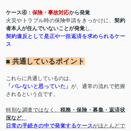
ケース④：
保険・事故対応
から発覚
火災やトラブル時の保険申請をきっかけに、
契約
者本人が住んでいないことが発覚
し、
契約違反として是正や一括返済を求められるケー
ス
■ 共通しているポイント
これらに共通しているのは、
「バレないと思っていた」
が、通常の流れで把握
されるという点です。
特別な調査ではなく、
税務・保険・募集・返済状
況など
、
日常の手続きの中で発覚するケース
がほとんどで