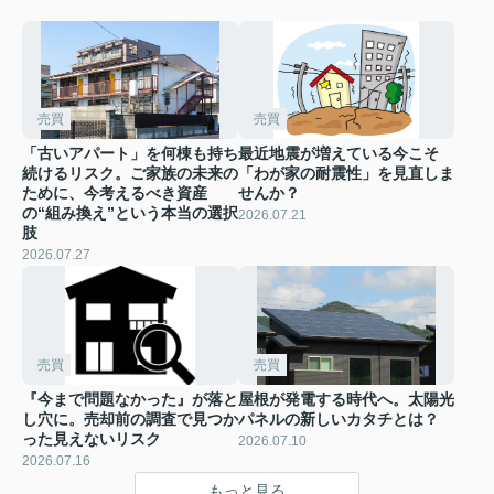
売買
売買
「古いアパート」を何棟も持ち
最近地震が増えている今こそ
続けるリスク。ご家族の未来の
「わが家の耐震性」を見直しま
ために、今考えるべき資産
せんか？
の“組み換え”という本当の選択
2026.07.21
肢
2026.07.27
売買
売買
『今まで問題なかった』が落と
屋根が発電する時代へ。太陽光
し穴に。売却前の調査で見つか
パネルの新しいカタチとは？
った見えないリスク
2026.07.10
2026.07.16
もっと見る