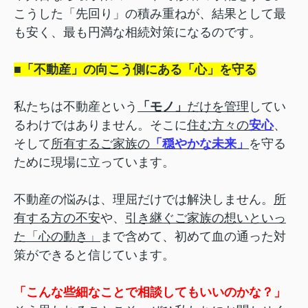
こうした「先回り」の積み重ねが、結果として最
も安く、最も円満な相続対策になるのです。
■「不動産」の向こう側にある「心」を守
る
私たちは不動産という
「モノ」
だけを管理
してい
るわけではありません。そこに
住む方々の
安心
、
そして
所有するご家族の
「穏やかな未来」
を守る
ために現場に立っています。
不動産の悩みは、理屈だけでは解決しません。
所
有する方の不安
や、
引き継ぐご家族の想いといっ
た「心の動き」
まで含めて、初めて血の通った対
策ができると信じています。
「こんな些細なことで相談してもいいのかな？」