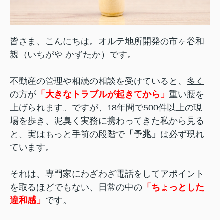
皆さま、こんにちは。オルテ地所開発の市ヶ谷和
親（いちがや かずたか）です。
不動産の管理や相続の相談を受けていると、
多く
の方が
「大きなトラブルが起きてから」
重い腰を
上げられます。
ですが、18年間で500件以上の現
場を歩き、泥臭く実務に携わってきた私から見る
と、実は
もっと手前の段階で
「予兆」
は必ず現れ
ています。
それは、専門家にわざわざ電話をしてアポイント
を取るほどでもない、日常の中の
「ちょっとした
違和感」
です。