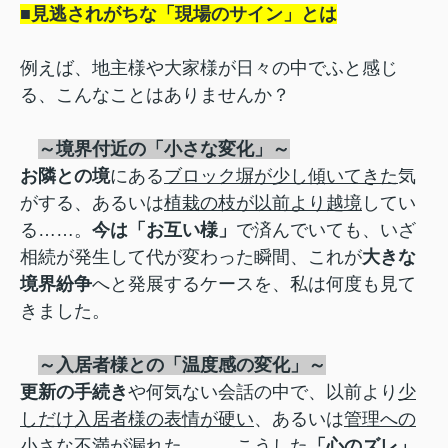
■見逃されがちな「現場のサイン」とは
例えば、地主様や大家様が日々の中でふと感じ
る、こんなことはありませんか？
～境界付近の「小さな変化」～
お隣との境
にある
ブロック塀が少し傾いてきた
気
がする、あるいは
植栽の枝が以前より越境
してい
る……。
今は「お互い様」
で済んでいても、いざ
相続が発生して代が変わった瞬間、これが
大きな
境界紛争
へと発展するケースを、私は何度も見て
きました。
～
入居者様との「温度感の変化」～
更新の手続き
や何気ない会話の中で、以前より
少
しだけ入居者様の表情が硬い
、あるいは
管理への
小さな不満が漏れた……
。こうした
「心のズレ」