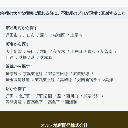
数年後の大きな後悔に変わる前に。不動産のプロが現場で直感すること
市区町村から探す
戸田市
川口市
蕨市
板橋区
上尾市
町名から探す
大字新曽
笹目
本町
美女木
上戸田
喜沢
新曽南
川岸
芝樋ノ爪
芝塚原
沿線から探す
埼京線
京浜東北線
都営三田線
武蔵野線
埼玉高速鉄道
東武東上線
高崎線
湘南新宿ライン高海
駅から探す
戸田
北戸田
戸田公園
蕨
西川口
武蔵浦和
浮間舟渡
西高島平
高島平
西浦和
オルテ地所開発株式会社