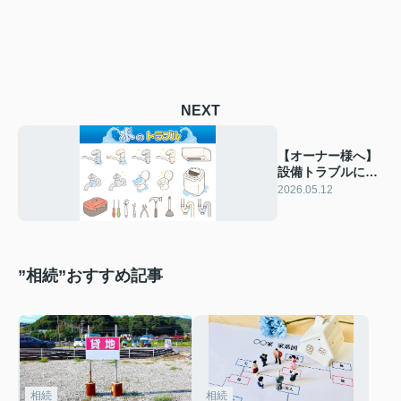
NEXT
【オーナー様へ】
設備トラブルにな
る前に。確認と対
2026.05.12
策の重要性
”相続”おすすめ記事
相続
相続