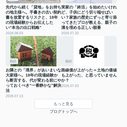
先代から続く「貸地」をお持ち
実家の「終活」を始めたいけれ
の地主様へ。手書きの古い契約
ど、子供にどう切り端せばい
書を放置するリスクと、18年
い？家族の歴史にずっと寄り添
の現場経験からお伝えした
ってきたプロが教える、親子の
い“本当の出口戦略”
溝を埋める正しい順番
2026.08.03
2026.07.20
相続
相続
お隣との「境界」があいまいな
路線価が上がった＝土地の価値
大家様へ。18年の現場経験か
も上がった、と思っていません
ら断言する、代が変わる前にや
か？
っておくべき“一番静かな”解決
2026.07.03
法
2026.07.13
もっと見る
ブログトップへ