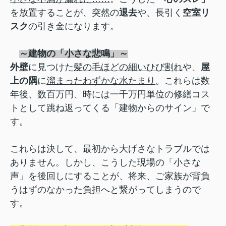
を放置することが、突然の
退去
や、長引く
空室リ
スク
の引き金になります。
～
建物の「小さな悲鳴」
～
外壁
に見つけた
髪の毛ほどの細いひび割れ
や、
屋
上の隅
に
溜まったわずかな水たまり
。これらは数
年後、数百万円、時には一千万円単位の修繕コス
トとして跳ね返ってくる「建物からのサイン」で
す。
これらは決して、最初から大げさなトラブルでは
ありません。しかし、こうした現場の「小さな
声」を後回しにすることが、将来、ご家族が背負
うはずのなかった負担へと繋がってしまうので
す。