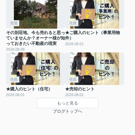
売買
売買
その別荘地、今も売れると思っ
★ご購入のヒント（事業用物
ていませんか？オーナー様が知
件）
っておきたい不動産の現実
2026.08.01
2026.08.08
売買
売買
★購入のヒント（住宅）
★売却のヒント
2026.08.01
2026.08.01
もっと見る
ブログトップへ