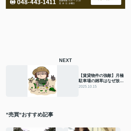
NEXT
【賃貸物件の強敵】月極
駐車場の雑草はなぜ放置
できないのか？地道な作
2025.10.15
業に潜む大きなリスク
”売買”おすすめ記事