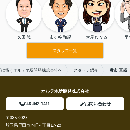
久田 誠
市ヶ谷 和親
大屋 ひかる
平
スタッフ一覧
富に扱うオルテ地所開発株式会社ヘ
スタッフ紹介
種市 直哉
オルテ地所開発株式会社
048-443-1411
お問い合わせ
〒335-0023
埼玉県戸田市本町４丁目17-28