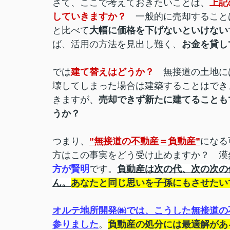
さて、ここで考えておきたいことは、
上記
していきますか？
一般的に売却すること
と比べて
大幅に価格を下げないといけない
ば、活用の方法を見出し難く、
お金を貸し
では
建て替えはどうか？
無接道の土地に
壊してしまった場合は建築することはでき
きますが、
売却できず新たに建てることも
うか？
つまり、
”無接道の不動産＝負動産”
になる
方はこの事実をどう受け止めますか？ 漠
方が賢明
です。
負動産は次の代、次の次の
ん。
あなたと同じ思いを子孫にもさせたい
オルテ地所開発㈱では、こうした無接道の
参りました
。
負動産の処分には最適解があ