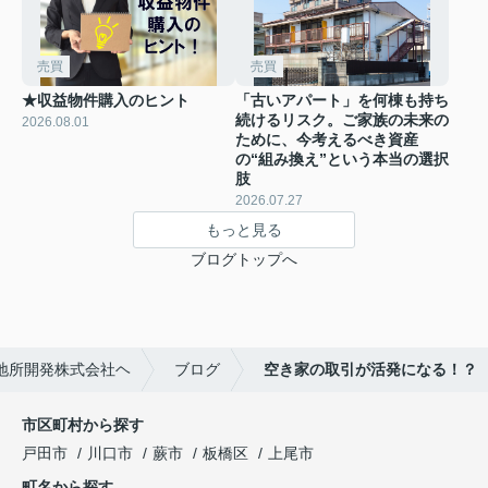
売買
売買
★収益物件購入のヒント
「古いアパート」を何棟も持ち
続けるリスク。ご家族の未来の
2026.08.01
ために、今考えるべき資産
の“組み換え”という本当の選択
肢
2026.07.27
もっと見る
ブログトップへ
地所開発株式会社ヘ
ブログ
空き家の取引が活発になる！？
市区町村から探す
戸田市
川口市
蕨市
板橋区
上尾市
町名から探す