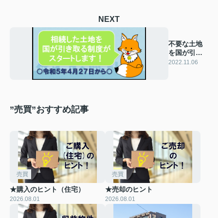
NEXT
不要な土地
を国が引き
取ってくれ
2022.11.06
る！？
”売買”おすすめ記事
売買
売買
★購入のヒント（住宅）
★売却のヒント
2026.08.01
2026.08.01