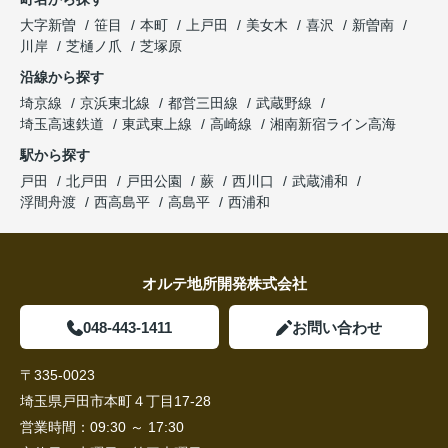
大字新曽
笹目
本町
上戸田
美女木
喜沢
新曽南
川岸
芝樋ノ爪
芝塚原
沿線から探す
埼京線
京浜東北線
都営三田線
武蔵野線
埼玉高速鉄道
東武東上線
高崎線
湘南新宿ライン高海
駅から探す
戸田
北戸田
戸田公園
蕨
西川口
武蔵浦和
浮間舟渡
西高島平
高島平
西浦和
オルテ地所開発株式会社
048-443-1411
お問い合わせ
〒335-0023
埼玉県戸田市本町４丁目17-28
営業時間：
09:30 ～ 17:30