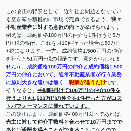
この改正の背景として、近年社会問題となってい
る空き家を積極的に市場で売買できるよう、
我々
不動産業者に対する意欲の向上
が挙げられます。
例えば、
成約価格100万円の仲介を1件行うと5万
円+税の報酬、これを月10件行った場合は50万円
+税になります。一方、成約価格1,500万円の仲介
を行うと
51万円+税の報酬です。意外かもしれま
せんが、
成約価格100万円の仲介と成約価格1,500
万円の仲介において、通常不動産業者が行う業務
に原則大きな違いは無く
、
報酬が違うだけ
です。
そうなると、
手間暇掛けて100万円の仲介10件を
行うよりも1,500万円の仲介を1件行った方がコス
トパフォーマンスに優れています。
この改正により、成約価格400万円以下であれば、
売主に対して仲介手数料と合わせて18万円までで
あれば報酬を得ることができる
ことになるので、