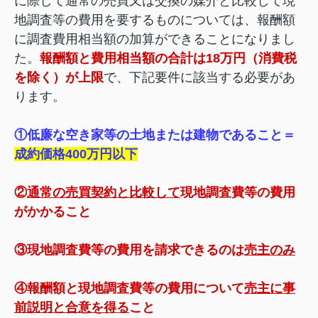
に際して通常の売買又は交換の媒介と比較して現
地調査等の費用を要するものについては、報酬額
に調査費用相当額の加算ができることになりまし
た。
報酬額と費用相当額の合計は18万円（消費税
を除く）が上限
で、下記要件に該当する必要があ
ります。
①低廉な空き家等の土地または建物であること＝
成約価格400万円以下
②
通常の売買契約と比較して
現地調査費等の費用
がかかること
③現地調査費等の費用を請求できるのは
売主
のみ
④報酬額と現地調査費等の費用について
売主に事
前説明と合意を得る
こと