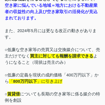
空き家に悩んでいる地域＝地方における不動産業
者の収益性の向上及び空き家取引の活発化が見込
まれております。
また、2024年5月には更なる改正の動きがありま
す。
○低廉な空き家等の売買又は交換媒介について、売
主だけでなく
買主に対しても報酬を請求できる
よ
うになること（現状は売主のみ）
○低廉の定義を現状の成約価格「400万円以下」か
ら
「
800万円以下
」に引き上げ
○
賃貸借
についても長期の空き家等に係る媒介の特
例を創設