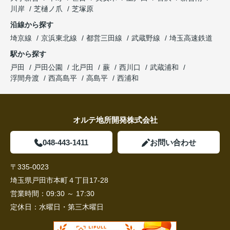
川岸
芝樋ノ爪
芝塚原
沿線から探す
埼京線
京浜東北線
都営三田線
武蔵野線
埼玉高速鉄道
駅から探す
戸田
戸田公園
北戸田
蕨
西川口
武蔵浦和
浮間舟渡
西高島平
高島平
西浦和
オルテ地所開発株式会社
048-443-1411
お問い合わせ
〒335-0023
埼玉県戸田市本町４丁目17-28
営業時間：
09:30 ～ 17:30
定休日：
水曜日・第三木曜日