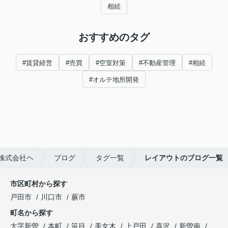
相続
おすすめのタグ
#賃貸経営
#売買
#空室対策
#不動産管理
#相続
#オルテ地所開発
株式会社ヘ
ブログ
タグ一覧
レイアウトのブログ一覧
市区町村から探す
戸田市
川口市
蕨市
町名から探す
大字新曽
本町
笹目
美女木
上戸田
喜沢
新曽南