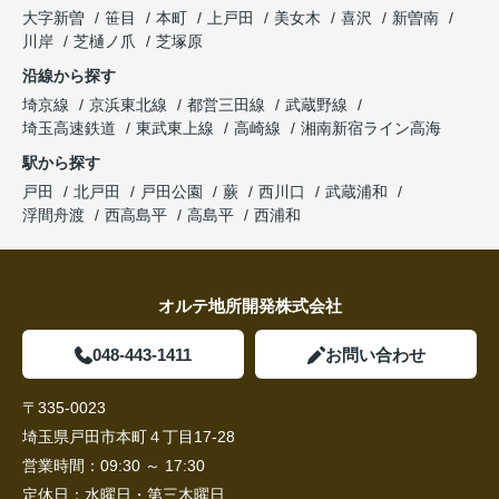
大字新曽
笹目
本町
上戸田
美女木
喜沢
新曽南
川岸
芝樋ノ爪
芝塚原
沿線から探す
埼京線
京浜東北線
都営三田線
武蔵野線
埼玉高速鉄道
東武東上線
高崎線
湘南新宿ライン高海
駅から探す
戸田
北戸田
戸田公園
蕨
西川口
武蔵浦和
浮間舟渡
西高島平
高島平
西浦和
オルテ地所開発株式会社
048-443-1411
お問い合わせ
〒335-0023
埼玉県戸田市本町４丁目17-28
営業時間：
09:30 ～ 17:30
定休日：
水曜日・第三木曜日