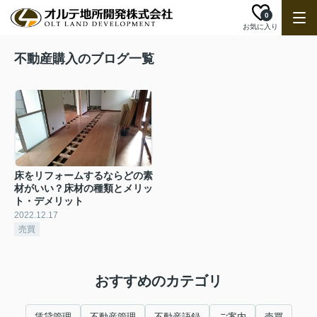
0
お気に入り
不動産購入のブログ一覧
床をリフォームするならどの素
材がいい？床材の種類とメリッ
ト・デメリット
2022.12.17
売買
おすすめのカテゴリ
賃貸管理
不動産管理
不動産語録
ご案内
売買