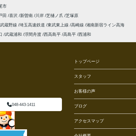
尾市
戸田
喜沢
新曽南
川岸
芝樋ノ爪
芝塚原
武蔵野線
埼玉高速鉄道
東武東上線
高崎線
湘南新宿ライン高海
口
武蔵浦和
浮間舟渡
西高島平
高島平
西浦和
トップページ
スタッフ
お客様の声
048-443-1411
ブログ
アクセスマップ
会社概要