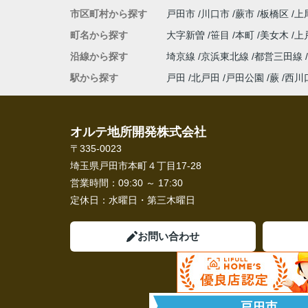
市区町村から探す
戸田市
川口市
蕨市
板橋区
上
町名から探す
大字新曽
笹目
本町
美女木
上
沿線から探す
埼京線
京浜東北線
都営三田線
駅から探す
戸田
北戸田
戸田公園
蕨
西川
オルテ地所開発株式会社
〒335-0023
埼玉県戸田市本町４丁目17-28
営業時間：
09:30 ～ 17:30
定休日：
水曜日・第三木曜日
お問い合わせ