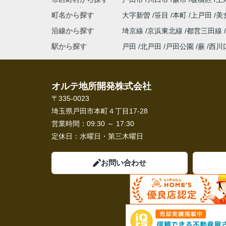
町名から探す
大字新曽
笹目
本町
上戸田
美
沿線から探す
埼京線
京浜東北線
都営三田線
駅から探す
戸田
北戸田
戸田公園
蕨
西川
オルテ地所開発株式会社
〒335-0023
埼玉県戸田市本町４丁目17-28
営業時間：
09:30 ～ 17:30
定休日：
水曜日・第三木曜日
お問い合わせ