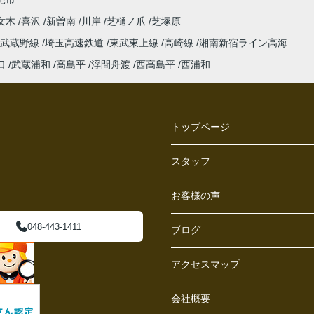
女木
喜沢
新曽南
川岸
芝樋ノ爪
芝塚原
武蔵野線
埼玉高速鉄道
東武東上線
高崎線
湘南新宿ライン高海
口
武蔵浦和
高島平
浮間舟渡
西高島平
西浦和
トップページ
スタッフ
お客様の声
048-443-1411
ブログ
アクセスマップ
会社概要