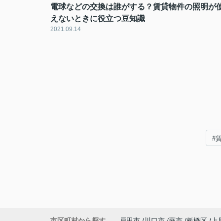
電球などの交換は誰がする？賃貸物件の照明が
えないときに役立つ豆知識
2021.09.14
#
市区町村から探す
戸田市
川口市
蕨市
板橋区
上