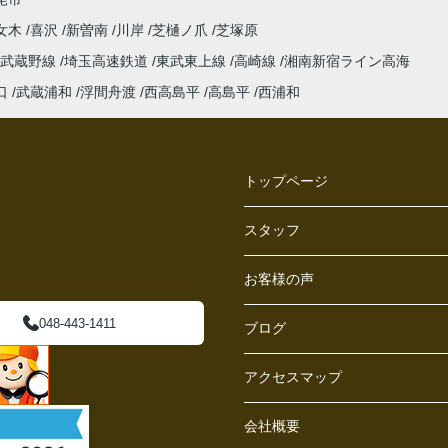
女木
喜沢
新曽南
川岸
芝樋ノ爪
芝塚原
武蔵野線
埼玉高速鉄道
東武東上線
高崎線
湘南新宿ライン高海
口
武蔵浦和
浮間舟渡
西高島平
高島平
西浦和
トップページ
スタッフ
お客様の声
048-443-1411
ブログ
アクセスマップ
会社概要