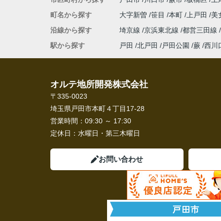
町名から探す
大字新曽
笹目
本町
上戸田
美
沿線から探す
埼京線
京浜東北線
都営三田線
駅から探す
戸田
北戸田
戸田公園
蕨
西川
オルテ地所開発株式会社
〒335-0023
埼玉県戸田市本町４丁目17-28
営業時間：
09:30 ～ 17:30
定休日：
水曜日・第三木曜日
お問い合わせ