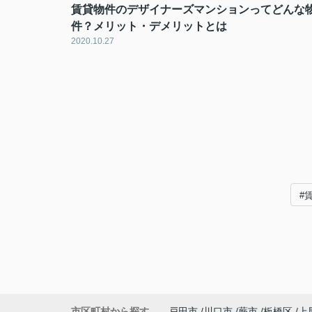
賃貸物件のデザイナーズマンションってどんな
件？メリット・デメリットとは
2020.10.27
#
市区町村から探す
戸田市
川口市
蕨市
板橋区
上