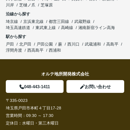
川岸
芝樋ノ爪
芝塚原
沿線から探す
埼京線
京浜東北線
都営三田線
武蔵野線
埼玉高速鉄道
東武東上線
高崎線
湘南新宿ライン高海
駅から探す
戸田
北戸田
戸田公園
蕨
西川口
武蔵浦和
高島平
浮間舟渡
西高島平
西浦和
オルテ地所開発株式会社
048-443-1411
お問い合わせ
〒335-0023
埼玉県戸田市本町４丁目17-28
営業時間：
09:30 ～ 17:30
定休日：
水曜日・第三木曜日