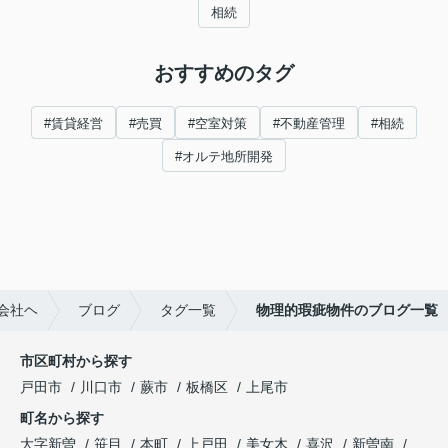
相続
おすすめのタグ
#賃貸経営
#売買
#空室対策
#不動産管理
#相続
#オルテ地所開発
会社ヘ
ブログ
タグ一覧
物理的瑕疵物件のブログ一覧
市区町村から探す
戸田市
川口市
蕨市
板橋区
上尾市
町名から探す
大字新曽
笹目
本町
上戸田
美女木
喜沢
新曽南