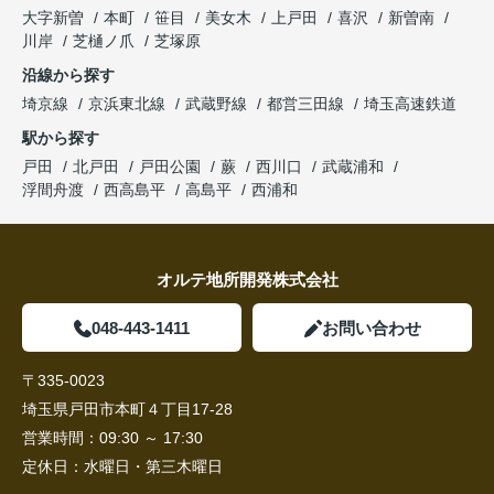
大字新曽
本町
笹目
美女木
上戸田
喜沢
新曽南
川岸
芝樋ノ爪
芝塚原
沿線から探す
埼京線
京浜東北線
武蔵野線
都営三田線
埼玉高速鉄道
駅から探す
戸田
北戸田
戸田公園
蕨
西川口
武蔵浦和
浮間舟渡
西高島平
高島平
西浦和
オルテ地所開発株式会社
048-443-1411
お問い合わせ
〒335-0023
埼玉県戸田市本町４丁目17-28
営業時間：
09:30 ～ 17:30
定休日：
水曜日・第三木曜日