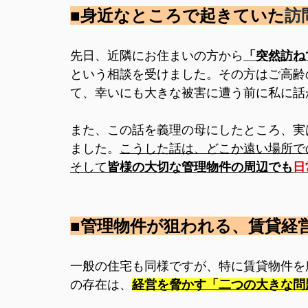
■身近なところで起きていた
訪
先日、近隣にお住まいの方から
「突然訪ね
という相談を受けました。その方はご高齢
て、
幸いにも大きな被害に遭う前に
私に話
また、この話を義理の母にしたところ、実
ました。
こうした話は、どこか遠い場所で
そして
皆様の大切な管理物件の周辺でも
日
■管理物件が狙われる、賃貸経
一般の住宅も同様ですが、特に賃貸物件を
の存在は、
経営を脅かす
「二つの大きな問