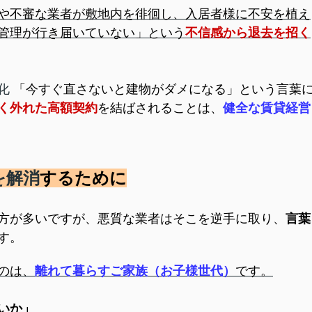
や不審な業者が敷地内を徘徊し、入居者様に不安を植え
管理が行き届いていない」という
不信感から退去を招く
化
「今すぐ直さないと建物がダメになる」という言葉
く外れた高額契約
を結ばされることは、
健全な賃貸経営
を解消
するために
方が多いですが、悪質な業者はそこを逆手に取り、
言葉
す。
のは、
離れて暮らすご家族（お子様世代）
です。
いか」