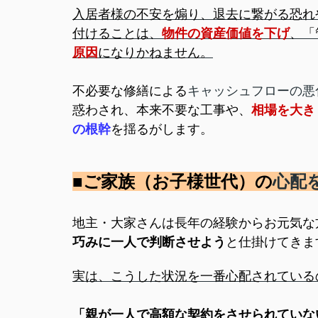
入居者様の不安を煽り、退去に繋がる恐れ
付けることは、
物件の資産価値を下げ
、「
原因
になりかねません。
不必要な修繕による
キャッシュフローの悪
惑わされ、本来不要な工事や、
相場を大き
の根幹
を揺るがします。
■ご家族（お子様世代）の
心配
地主・大家さんは長年の経験からお元気な
巧みに一人で判断させよう
と仕掛けてきま
実は、こうした状況を一番心配されている
「親が一人で高額な契約をさせられていな