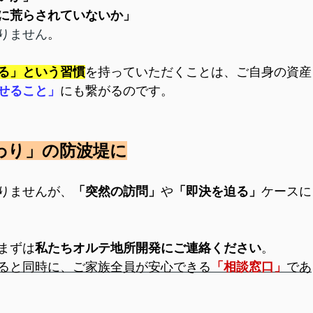
に荒らされていないか」
りません
。
る」という習慣
を持っていただくことは、ご自身の資産
せること」
にも繋がるのです。
わり」の防波堤に
りませんが、
「突然の訪問」
や
「即決を迫る」
ケースに
まずは
私たちオルテ地所開発にご連絡ください
。
ると同時に、ご家族全員が安心できる
「相談窓口」
であ