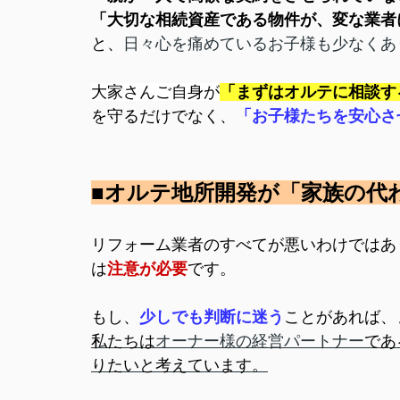
「大切な相続資産である物件が、変な業者
と、
日々心を痛めているお子様も少なくあ
大家さんご自身が
「まずはオルテに相談す
を守るだけでなく、
「お子様たちを安心さ
■オルテ地所開発が「家族の代
リフォーム業者のすべてが悪いわけではあ
は
注意が必要
です。
もし、
少しでも判断に迷う
ことがあれば、
私たちは
オーナー様の経営パートナー
であ
りたいと考えています。