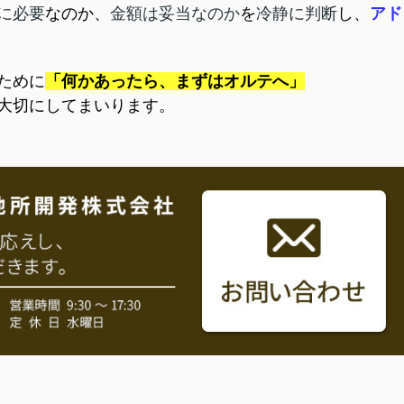
に必要
なのか、
金額は妥当なのか
を
冷静に判断
し、
アド
ために
「何かあったら、まずはオルテへ」
大切にしてまいります。