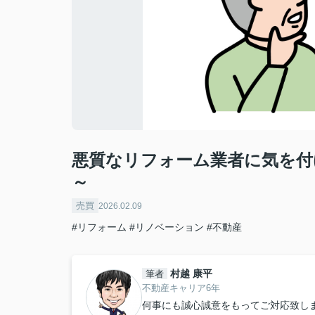
悪質なリフォーム業者に気を付
～
売買
2026.02.09
#リフォーム
#リノベーション
#不動産
村越 康平
筆者
不動産キャリア6年
何事にも誠心誠意をもってご対応致し