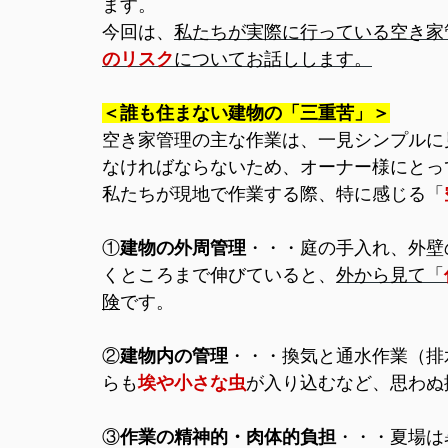
ます。
今回は、
私たちが実際に行っている空き家
のリスク
についてお話しします。
＜誰も住まない建物の「三重苦」＞
空き家管理の主な作業は、一見シンプルに
なければならないため、オーナー様にとっ
私たちが現地で作業する際、特に感じる「
①
建物の外周管理
・・・庭の手入れ、外壁
くところまで伸びていると、
外から見て「
険
です。
②
建物内の管理
・・・換気と通水作業（排
らも
埃や小さな虫
が入り込むなど、思わぬ
③
作業の精神的・肉体的負担
・・・夏場は