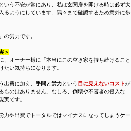
という不安
が常にあり、私は玄関扉を開ける時は必ず大
入るようにしています。隅々まで確認するため意外に歩
」の労力です。
実＞
に、オーナー様に「本当にこの空き家を持ち続けること
けたい気持ちになります。
う出費に加え、
手間
と
労力
という
目に見えないコスト
が
るものはありません。むしろ、倒壊や不審者の侵入な
現実です。
労力や出費でトータルではマイナスになってしまうケー