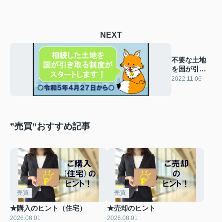
NEXT
不要な土地
を国が引き
取ってくれ
2022.11.06
る！？
”売買”おすすめ記事
売買
売買
★購入のヒント（住宅）
★売却のヒント
2026.08.01
2026.08.01