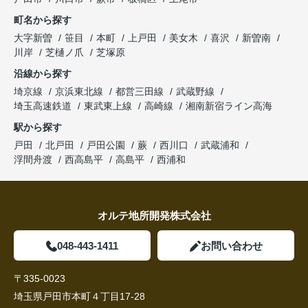
町名から探す
大字新曽
笹目
本町
上戸田
美女木
喜沢
新曽南
川岸
芝樋ノ爪
芝塚原
沿線から探す
埼京線
京浜東北線
都営三田線
武蔵野線
埼玉高速鉄道
東武東上線
高崎線
湘南新宿ライン高海
駅から探す
戸田
北戸田
戸田公園
蕨
西川口
武蔵浦和
浮間舟渡
西高島平
高島平
西浦和
オルテ地所開発株式会社
048-443-1411
お問い合わせ
〒335-0023
埼玉県戸田市本町４丁目17-28