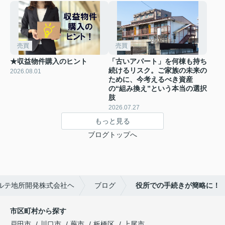
売買
売買
★収益物件購入のヒント
「古いアパート」を何棟も持ち
続けるリスク。ご家族の未来の
2026.08.01
ために、今考えるべき資産
の“組み換え”という本当の選択
肢
2026.07.27
もっと見る
ブログトップへ
ルテ地所開発株式会社ヘ
ブログ
役所での手続きが簡略に！
市区町村から探す
戸田市
川口市
蕨市
板橋区
上尾市