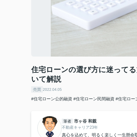
住宅ローンの選び方に迷ってる
いて解説
売買
2022.04.05
#住宅ローン公的融資
#住宅ローン民間融資
#住宅ロー
市ヶ谷 和親
筆者
不動産キャリア23年
真心を込めて、明るく楽しく一生懸命