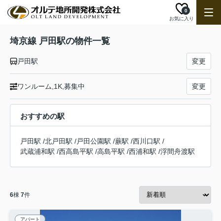
0
お気に入り
埼京線 戸田駅の物件一覧
戸田駅
変更
ワンルーム,1K,募集中
変更
おすすめの駅
戸田駅
/
北戸田駅
/
戸田公園駅
/
蕨駅
/
西川口駅
/
武蔵浦和駅
/
西高島平駅
/
高島平駅
/
西浦和駅
/
浮間舟渡駅
6
棟
7
件
アパート