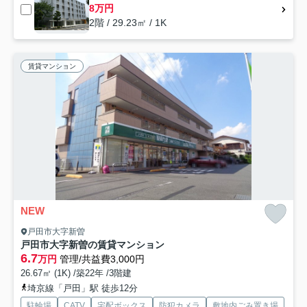
8万円
2階 / 29.23㎡ / 1K
賃貸マンション
NEW
戸田市大字新曽
戸田市大字新曽の賃貸マンション
6.7
万円
管理/共益費3,000円
26.67㎡ (1K) /築22年 /3階建
埼京線「戸田」駅 徒歩12分
駐輪場
CATV
宅配ボックス
防犯カメラ
敷地内ごみ置き場