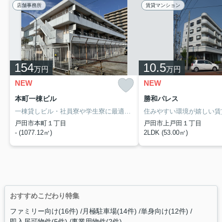
店舗事務所
賃貸マンション
154
10.5
万円
万円
NEW
NEW
本町一棟ビル
勝和パレス
一棟貸しビル・社員寮や学生寮に最適物件です／戸田公園駅徒歩１０分圏内なので、都心へのアクセスも良好／近隣駐車場もございます／各居室にはエアコン完備／調理室もあるので、みんなで楽しくお料理もできます／建物周辺には生活に便利な商業施設も多数ございます／諸条件等お気軽にご相談ください
戸田市本町１丁目
戸田市上戸田１丁目
- (1077.12㎡)
2LDK (53.00㎡)
おすすめこだわり特集
ファミリー向け(16件)
月極駐車場(14件)
単身向け(12件)
即入居可物件(5件)
事業用物件(2件)