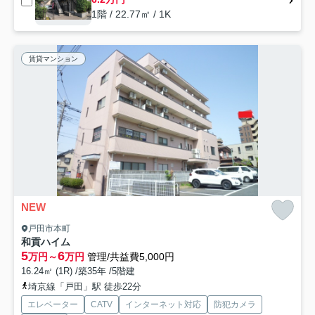
1階 / 22.77㎡ / 1K
賃貸マンション
NEW
戸田市本町
和貢ハイム
5
6
万円～
万円
管理/共益費5,000円
16.24㎡ (1R) /築35年 /5階建
埼京線「戸田」駅 徒歩22分
エレベーター
CATV
インターネット対応
防犯カメラ