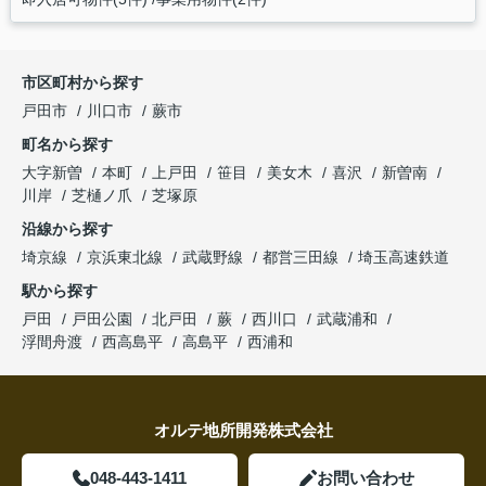
市区町村から探す
戸田市
川口市
蕨市
町名から探す
大字新曽
本町
上戸田
笹目
美女木
喜沢
新曽南
川岸
芝樋ノ爪
芝塚原
沿線から探す
埼京線
京浜東北線
武蔵野線
都営三田線
埼玉高速鉄道
駅から探す
戸田
戸田公園
北戸田
蕨
西川口
武蔵浦和
浮間舟渡
西高島平
高島平
西浦和
オルテ地所開発株式会社
048-443-1411
お問い合わせ