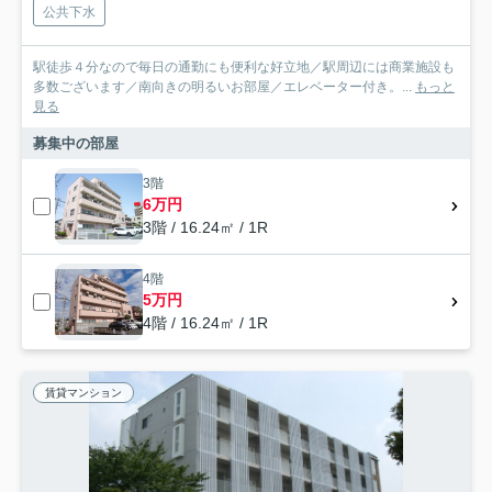
公共下水
駅徒歩４分なので毎日の通勤にも便利な好立地／駅周辺には商業施設も
多数ございます／南向きの明るいお部屋／エレベーター付き。...
もっと
見る
募集中の部屋
3階
6万円
3階 / 16.24㎡ / 1R
4階
5万円
4階 / 16.24㎡ / 1R
賃貸マンション