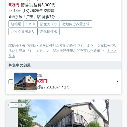
6
万円
管理/共益費3,000円
23.18㎡ (1K) /築26年 /2階建
埼京線「戸田」駅 徒歩7分
駐輪場
CATV
防犯カメラ
敷地内ごみ置き場
バイク置場あり
浄化槽排水
駅徒歩７分で通勤・通学に便利な立地の物件です。また、２面採光で明
るいお部屋です。エアコン・温水洗浄便座など充実した設備で...
もっと
見る
募集中の部屋
2階
6万円
2階 / 23.18㎡ / 1K
アパート