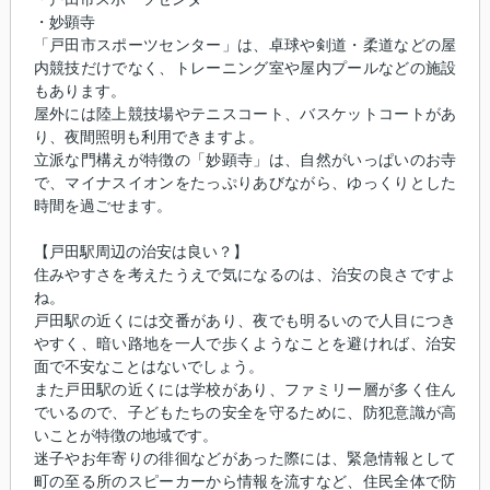
・妙顕寺
「戸田市スポーツセンター」は、卓球や剣道・柔道などの屋
内競技だけでなく、トレーニング室や屋内プールなどの施設
もあります。
屋外には陸上競技場やテニスコート、バスケットコートがあ
り、夜間照明も利用できますよ。
立派な門構えが特徴の「妙顕寺」は、自然がいっぱいのお寺
で、マイナスイオンをたっぷりあびながら、ゆっくりとした
時間を過ごせます。
【戸田駅周辺の治安は良い？】
住みやすさを考えたうえで気になるのは、治安の良さですよ
ね。
戸田駅の近くには交番があり、夜でも明るいので人目につき
やすく、暗い路地を一人で歩くようなことを避ければ、治安
面で不安なことはないでしょう。
また戸田駅の近くには学校があり、ファミリー層が多く住ん
でいるので、子どもたちの安全を守るために、防犯意識が高
いことが特徴の地域です。
迷子やお年寄りの徘徊などがあった際には、緊急情報として
町の至る所のスピーカーから情報を流すなど、住民全体で防