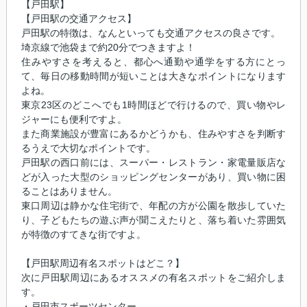
【戸田駅】
【戸田駅の交通アクセス】
戸田駅の特徴は、なんといっても交通アクセスの良さです。
埼京線で池袋まで約20分でつきますよ！
住みやすさを考えると、都心へ通勤や通学をする方にとっ
て、毎日の移動時間が短いことは大きなポイントになります
よね。
東京23区のどこへでも1時間ほどで行けるので、買い物やレ
ジャーにも便利ですよ。
また商業施設が豊富にあるかどうかも、住みやすさを判断す
るうえで大切なポイントです。
戸田駅の西口前には、スーパー・レストラン・家電量販店な
どが入った大型のショッピングセンターがあり、買い物に困
ることはありません。
東口周辺は静かな住宅街で、年配の方が公園を散歩していた
り、子どもたちの遊ぶ声が聞こえたりと、落ち着いた雰囲気
が特徴のすてきな街ですよ。
【戸田駅周辺有名スポットはどこ？】
次に戸田駅周辺にあるオススメの有名スポットをご紹介しま
す。
・戸田市スポーツセンター