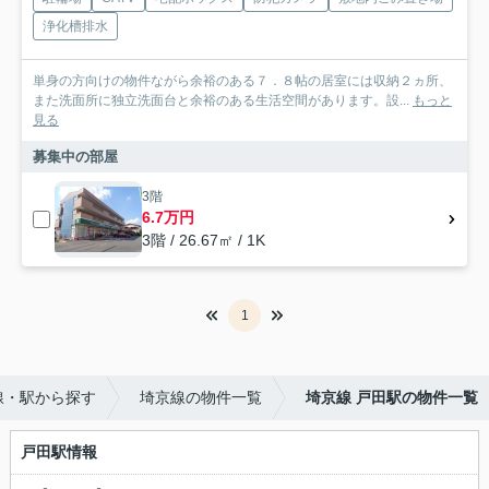
浄化槽排水
単身の方向けの物件ながら余裕のある７．８帖の居室には収納２ヵ所、
また洗面所に独立洗面台と余裕のある生活空間があります。設...
もっと
見る
募集中の部屋
3階
6.7万円
3階 / 26.67㎡ / 1K
1
線・駅から探す
埼京線の物件一覧
埼京線 戸田駅の物件一覧
戸田駅情報