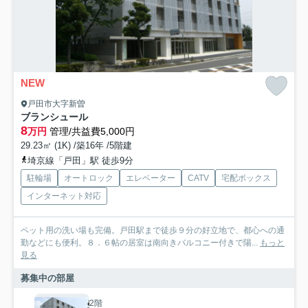
NEW
戸田市大字新曽
ブランシュール
8
万円
管理/共益費5,000円
29.23㎡ (1K) /築16年 /5階建
埼京線「戸田」駅 徒歩9分
駐輪場
オートロック
エレベーター
CATV
宅配ボックス
インターネット対応
ペット用の洗い場も完備。戸田駅まで徒歩９分の好立地で、都心への通
勤などにも便利。８．６帖の居室は南向きバルコニー付きで陽...
もっと
見る
募集中の部屋
2階