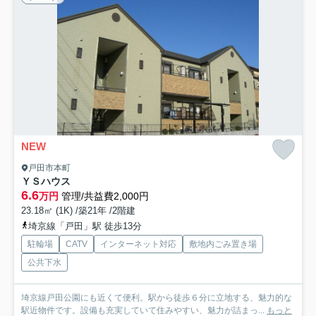
NEW
戸田市本町
ＹＳハウス
6.6
万円
管理/共益費2,000円
23.18㎡ (1K) /築21年 /2階建
埼京線「戸田」駅 徒歩13分
駐輪場
CATV
インターネット対応
敷地内ごみ置き場
公共下水
埼京線戸田公園にも近くて便利。駅から徒歩６分に立地する、魅力的な
駅近物件です。設備も充実していて住みやすい、魅力が詰まっ...
もっと