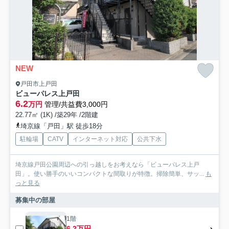
NEW
戸田市上戸田
ビューパレス上戸田
6.2
万円
管理/共益費3,000円
22.77㎡ (1K) /築29年 /2階建
埼京線「戸田」駅 徒歩18分
駐輪場
CATV
インターネット対応
公共下水
埼京線戸田公園周辺への引っ越しをお考えなら「ビューパレス上戸
田」。使い勝手のいいコンパクトな間取りが特徴。掃除簡単、サッ...
も
っと見る
募集中の部屋
1階
6.2万円