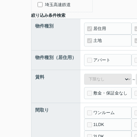
埼玉高速鉄道
絞り込み条件検索
物件種別
居住用
土地
物件種別（居住用）
アパート
賃料
～
敷金・保証金なし
間取り
ワンルーム
1LDK
2LDK