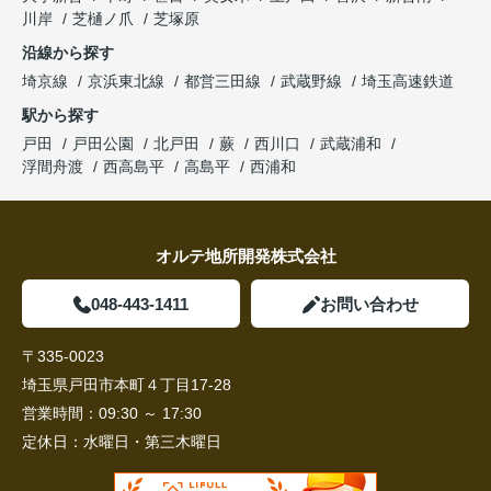
川岸
芝樋ノ爪
芝塚原
沿線から探す
埼京線
京浜東北線
都営三田線
武蔵野線
埼玉高速鉄道
駅から探す
戸田
戸田公園
北戸田
蕨
西川口
武蔵浦和
浮間舟渡
西高島平
高島平
西浦和
オルテ地所開発株式会社
048-443-1411
お問い合わせ
〒335-0023
埼玉県戸田市本町４丁目17-28
営業時間：
09:30 ～ 17:30
定休日：
水曜日・第三木曜日