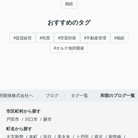
相続
おすすめのタグ
#賃貸経営
#売買
#空室対策
#不動産管理
#相続
#オルテ地所開発
所開発株式会社ヘ
ブログ
タグ一覧
和室のブログ一覧
市区町村から探す
戸田市
川口市
蕨市
町名から探す
大字新曽
本町
笹目
美女木
上戸田
喜沢
新曽南