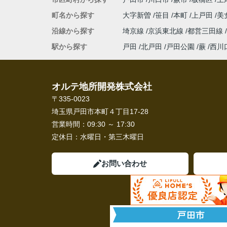
町名から探す
大字新曽
笹目
本町
上戸田
美
沿線から探す
埼京線
京浜東北線
都営三田線
駅から探す
戸田
北戸田
戸田公園
蕨
西川
オルテ地所開発株式会社
〒335-0023
埼玉県戸田市本町４丁目17-28
営業時間：
09:30 ～ 17:30
定休日：
水曜日・第三木曜日
お問い合わせ