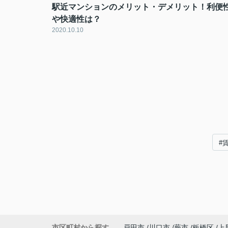
駅近マンションのメリット・デメリット！利便
や快適性は？
2020.10.10
#
市区町村から探す
戸田市
川口市
蕨市
板橋区
上