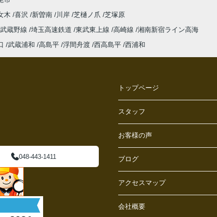
女木
喜沢
新曽南
川岸
芝樋ノ爪
芝塚原
武蔵野線
埼玉高速鉄道
東武東上線
高崎線
湘南新宿ライン高海
口
武蔵浦和
高島平
浮間舟渡
西高島平
西浦和
トップページ
スタッフ
お客様の声
048-443-1411
ブログ
アクセスマップ
会社概要