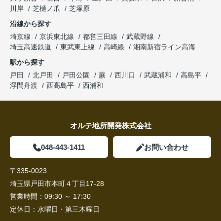
川岸
芝樋ノ爪
芝塚原
沿線から探す
埼京線
京浜東北線
都営三田線
武蔵野線
埼玉高速鉄道
東武東上線
高崎線
湘南新宿ライン高海
駅から探す
戸田
北戸田
戸田公園
蕨
西川口
武蔵浦和
高島平
浮間舟渡
西高島平
西浦和
オルテ地所開発株式会社
048-443-1411
お問い合わせ
〒335-0023
埼玉県戸田市本町４丁目17-28
営業時間：
09:30 ～ 17:30
定休日：
水曜日・第三木曜日