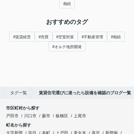
相続
おすすめのタグ
#賃貸経営
#売買
#空室対策
#不動産管理
#相続
#オルテ地所開発
タグ一覧
賃貸住宅選びに迷ったら設備を確認のブログ一覧
市区町村から探す
戸田市
川口市
蕨市
板橋区
上尾市
町名から探す
大字新曽
笹目
本町
上戸田
美女木
喜沢
新曽南