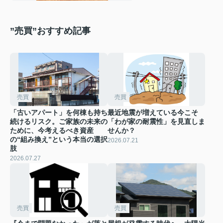
”売買”おすすめ記事
売買
売買
「古いアパート」を何棟も持ち
最近地震が増えている今こそ
続けるリスク。ご家族の未来の
「わが家の耐震性」を見直しま
ために、今考えるべき資産
せんか？
の“組み換え”という本当の選択
2026.07.21
肢
2026.07.27
売買
売買