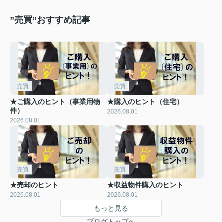
”売買”おすすめ記事
売買
売買
★ご購入のヒント（事業用物
★購入のヒント（住宅）
件）
2026.08.01
2026.08.01
売買
売買
★売却のヒント
★収益物件購入のヒント
2026.08.01
2026.08.01
もっと見る
ブログトップへ