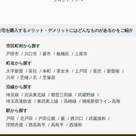
住宅を購入するメリット・デメリットにはどんなものがあるかをご紹介
市区町村から探す
戸田市
川口市
蕨市
板橋区
上尾市
町名から探す
大字新曽
笹目
本町
美女木
上戸田
喜沢
新曽南
川岸
芝樋ノ爪
芝塚原
沿線から探す
埼京線
京浜東北線
都営三田線
武蔵野線
埼玉高速鉄道
東武東上線
高崎線
湘南新宿ライン高海
駅から探す
戸田
北戸田
戸田公園
蕨
西川口
武蔵浦和
浮間舟渡
西高島平
高島平
西浦和