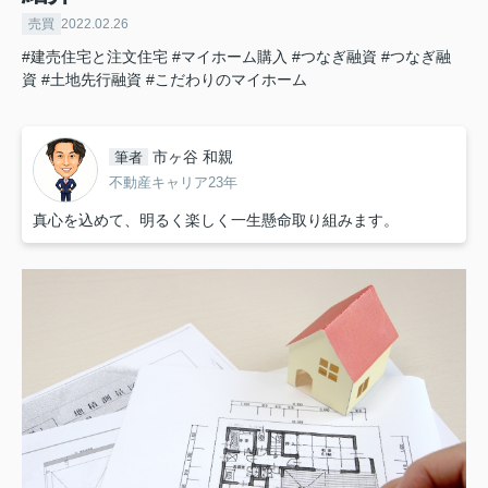
売買
2022.02.26
#建売住宅と注文住宅
#マイホーム購入
#つなぎ融資
#つなぎ融
資
#土地先行融資
#こだわりのマイホーム
市ヶ谷 和親
筆者
不動産キャリア23年
真心を込めて、明るく楽しく一生懸命取り組みます。