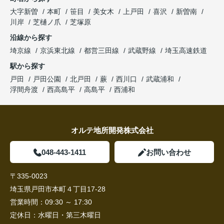
大字新曽
本町
笹目
美女木
上戸田
喜沢
新曽南
川岸
芝樋ノ爪
芝塚原
沿線から探す
埼京線
京浜東北線
都営三田線
武蔵野線
埼玉高速鉄道
駅から探す
戸田
戸田公園
北戸田
蕨
西川口
武蔵浦和
浮間舟渡
西高島平
高島平
西浦和
オルテ地所開発株式会社
048-443-1411
お問い合わせ
〒335-0023
埼玉県戸田市本町４丁目17-28
営業時間：
09:30 ～ 17:30
定休日：
水曜日・第三木曜日