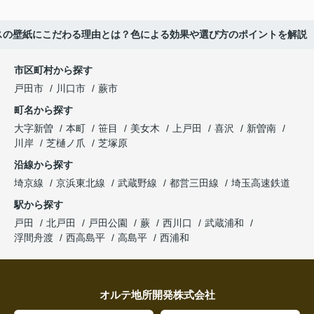
スの壁紙にこだわる理由とは？色による効果や選び方のポイントを解説
市区町村から探す
戸田市
川口市
蕨市
町名から探す
大字新曽
本町
笹目
美女木
上戸田
喜沢
新曽南
川岸
芝樋ノ爪
芝塚原
沿線から探す
埼京線
京浜東北線
武蔵野線
都営三田線
埼玉高速鉄道
駅から探す
戸田
北戸田
戸田公園
蕨
西川口
武蔵浦和
浮間舟渡
西高島平
高島平
西浦和
オルテ地所開発株式会社