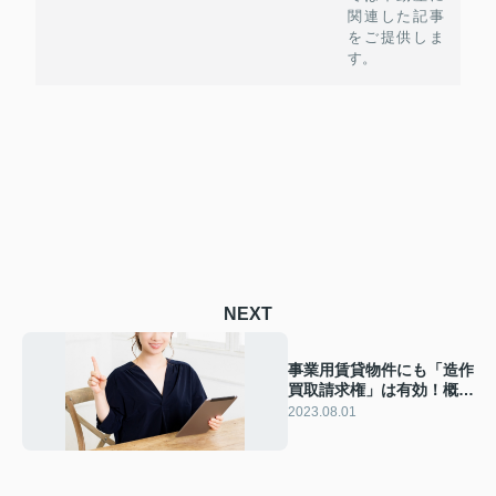
関連した記事
をご提供しま
す。
NEXT
事業用賃貸物件にも「造作
買取請求権」は有効！概要
や特約などを解説
2023.08.01