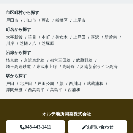
市区町村から探す
戸田市
川口市
蕨市
板橋区
上尾市
町名から探す
大字新曽
笹目
本町
美女木
上戸田
喜沢
新曽南
川岸
芝樋ノ爪
芝塚原
沿線から探す
埼京線
京浜東北線
都営三田線
武蔵野線
埼玉高速鉄道
東武東上線
高崎線
湘南新宿ライン高海
駅から探す
戸田
北戸田
戸田公園
蕨
西川口
武蔵浦和
浮間舟渡
西高島平
高島平
西浦和
オルテ地所開発株式会社
048-443-1411
お問い合わせ