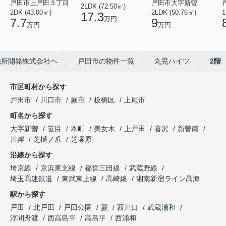
戸田市上戸田３丁目
戸田市大字新曽
2LDK (72.50㎡)
2DK (43.00㎡)
2LDK (50.76㎡)
1
17.3
万円
7.7
9
万円
万円
地所開発株式会社ヘ
戸田市の物件一覧
丸晃ハイツ
2階
市区町村から探す
戸田市
川口市
蕨市
板橋区
上尾市
町名から探す
大字新曽
笹目
本町
美女木
上戸田
喜沢
新曽南
川岸
芝樋ノ爪
芝塚原
沿線から探す
埼京線
京浜東北線
都営三田線
武蔵野線
埼玉高速鉄道
東武東上線
高崎線
湘南新宿ライン高海
駅から探す
戸田
北戸田
戸田公園
蕨
西川口
武蔵浦和
浮間舟渡
西高島平
高島平
西浦和