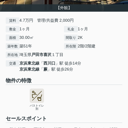
【外観】
4.7万円 管理/共益費 2,000円
賃料
1ヶ月
1ヶ月
敷金
礼金
30.00㎡
2K
面積
間取り
築51年
2階/2階建
築年数
所在階
埼玉県
戸田市
喜沢
１丁目
所在地
京浜東北線
「
西川口
」駅 徒歩14分
交通
京浜東北線
「
蕨
」駅 徒歩26分
物件の特徴
バストイレ
別
セールスポイント