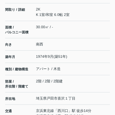
2K
間取り / 詳細
K 1室
/
和室 6.0帖 2室
30.00㎡ / -
面積 /
バルコニー面積
南西
向き
1974年9月(築51年)
築年月
アパート / 木造
種別 / 建物構造
2階 / 2階 / 2階建
部屋 /
所在階 / 階建て
埼玉県
戸田市
喜沢
１丁目
所在地
京浜東北線
「
西川口
」駅 徒歩14分
交通