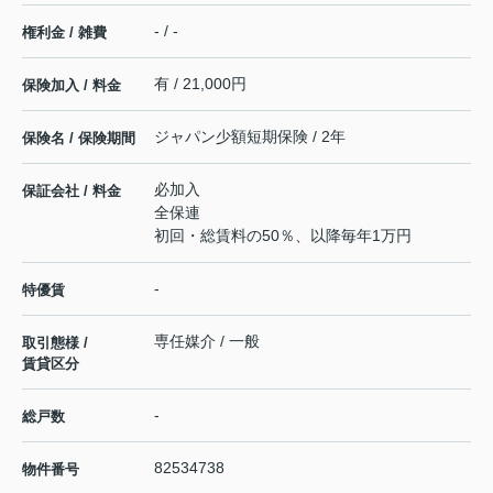
- / -
権利金 / 雑費
有 / 21,000円
保険加入 / 料金
ジャパン少額短期保険 / 2年
保険名 / 保険期間
必加入
保証会社 / 料金
全保連
初回・総賃料の50％、以降毎年1万円
-
特優賃
専任媒介 / 一般
取引態様 /
賃貸区分
-
総戸数
82534738
物件番号