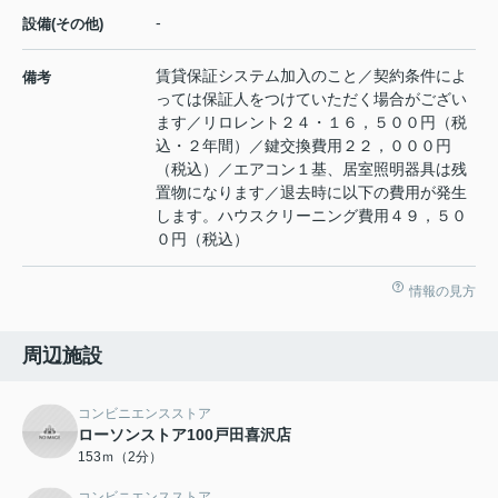
-
設備(その他)
賃貸保証システム加入のこと／契約条件によ
備考
っては保証人をつけていただく場合がござい
ます／リロレント２４・１６，５００円（税
込・２年間）／鍵交換費用２２，０００円
（税込）／エアコン１基、居室照明器具は残
置物になります／退去時に以下の費用が発生
します。ハウスクリーニング費用４９，５０
０円（税込）
情報の見方
周辺施設
コンビニエンスストア
ローソンストア100戸田喜沢店
153ｍ（2分）
コンビニエンスストア