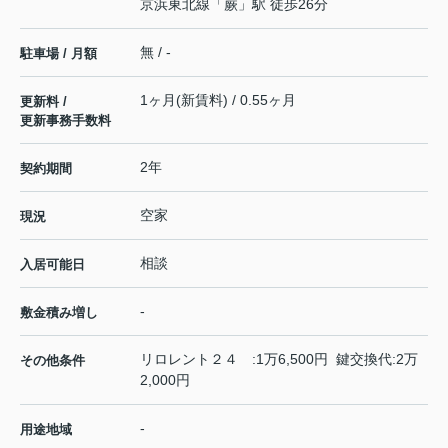
京浜東北線
「
蕨
」駅 徒歩26分
無 / -
駐車場 / 月額
1ヶ月(新賃料) / 0.55ヶ月
更新料 /
更新事務手数料
2年
契約期間
空家
現況
相談
入居可能日
-
敷金積み増し
リロレント２４ :1万6,500円 鍵交換代:2万
その他条件
2,000円
-
用途地域