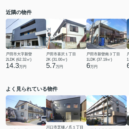
近隣の物件
戸田市大字新曽
戸田市喜沢１丁目
戸田市新曽南３丁目
2LDK (62.32㎡)
2K (31.00㎡)
1LDK (37.19㎡)
1
14.3
5.7
6
万円
万円
万円
よく見られている物件
川口市芝樋ノ爪１丁目