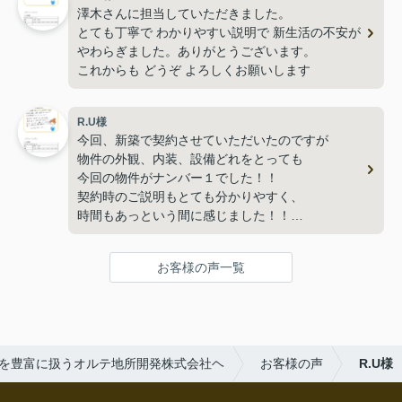
澤木さんに担当していただきました。
とても丁寧で わかりやすい説明で 新生活の不安が
やわらぎました。ありがとうございます。
これからも どうぞ よろしくお願いします
R.U様
今回、新築で契約させていただいたのですが
物件の外観、内装、設備どれをとっても
今回の物件がナンバー１でした！！
契約時のご説明もとても分かりやすく、
時間もあっという間に感じました！！
後、ボールペンがとても書きやすく、手になじみ
書いてて気持ちよく署名も楽しくできました！！
お客様の声一覧
ありがとうございました！！
を豊富に扱うオルテ地所開発株式会社ヘ
お客様の声
R.U様