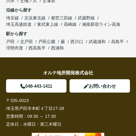
川岸
芝樋ノ爪
芝塚原
沿線から探す
埼京線
京浜東北線
都営三田線
武蔵野線
埼玉高速鉄道
東武東上線
高崎線
湘南新宿ライン高海
駅から探す
戸田
北戸田
戸田公園
蕨
西川口
武蔵浦和
高島平
浮間舟渡
西高島平
西浦和
オルテ地所開発株式会社
048-443-1411
お問い合わせ
〒335-0023
埼玉県戸田市本町４丁目17-28
営業時間：
09:30 ～ 17:30
定休日：
水曜日・第三木曜日