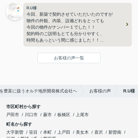
R.U様
今回、新築で契約させていただいたのですが
物件の外観、内装、設備どれをとっても
今回の物件がナンバー１でした！！
契約時のご説明もとても分かりやすく、
時間もあっという間に感じました！！
後、ボールペンがとても書きやすく、手になじみ
書いてて気持ちよく署名も楽しくできました！！
お客様の声一覧
ありがとうございました！！
を豊富に扱うオルテ地所開発株式会社ヘ
お客様の声
R.U様
市区町村から探す
戸田市
川口市
蕨市
板橋区
上尾市
町名から探す
大字新曽
笹目
本町
上戸田
美女木
喜沢
新曽南