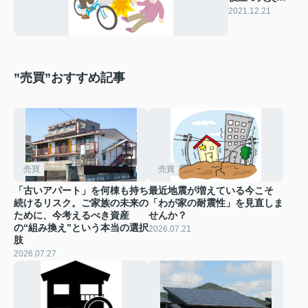
険の個人賠償
2021.12.21
責任特約
”売買”おすすめ記事
売買
売買
「古いアパート」を何棟も持ち
最近地震が増えている今こそ
続けるリスク。ご家族の未来の
「わが家の耐震性」を見直しま
ために、今考えるべき資産
せんか？
の“組み換え”という本当の選択
2026.07.21
肢
2026.07.27