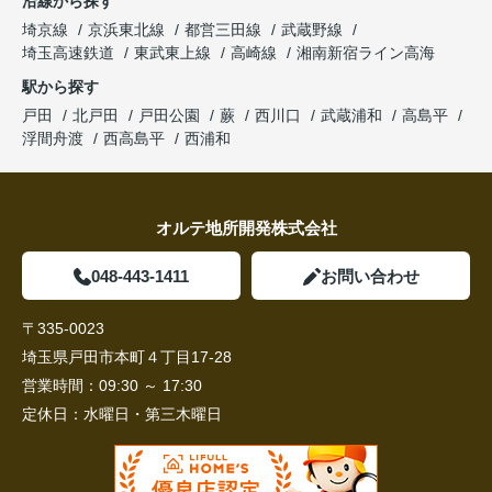
沿線から探す
埼京線
京浜東北線
都営三田線
武蔵野線
埼玉高速鉄道
東武東上線
高崎線
湘南新宿ライン高海
駅から探す
戸田
北戸田
戸田公園
蕨
西川口
武蔵浦和
高島平
浮間舟渡
西高島平
西浦和
オルテ地所開発株式会社
048-443-1411
お問い合わせ
〒335-0023
埼玉県戸田市本町４丁目17-28
営業時間：
09:30 ～ 17:30
定休日：
水曜日・第三木曜日