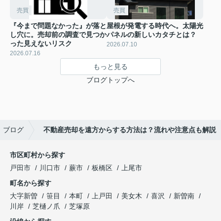
売買
売買
『今まで問題なかった』が落と
屋根が発電する時代へ。太陽光
し穴に。売却前の調査で見つか
パネルの新しいカタチとは？
った見えないリスク
2026.07.10
2026.07.16
もっと見る
ブログトップへ
ブログ
不動産売却を遠方からする方法は？流れや注意点も解説
市区町村から探す
戸田市
川口市
蕨市
板橋区
上尾市
町名から探す
大字新曽
笹目
本町
上戸田
美女木
喜沢
新曽南
川岸
芝樋ノ爪
芝塚原