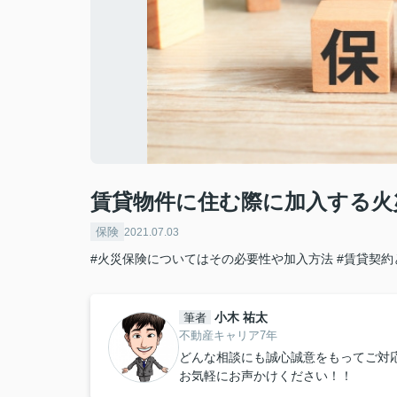
賃貸物件に住む際に加入する火
保険
2021.07.03
#火災保険についてはその必要性や加入方法
#賃貸契約
小木 祐太
筆者
不動産キャリア7年
どんな相談にも誠心誠意をもってご対
お気軽にお声かけください！！