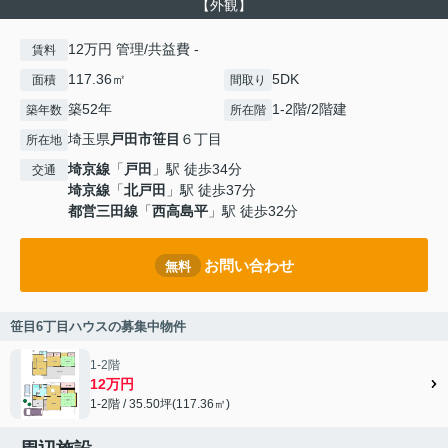
【外観】
12万円 管理/共益費 -
賃料
117.36㎡
5DK
面積
間取り
築52年
1-2階/2階建
築年数
所在階
埼玉県
戸田市
笹目
６丁目
所在地
埼京線
「
戸田
」駅 徒歩34分
交通
埼京線
「
北戸田
」駅 徒歩37分
都営三田線
「
西高島平
」駅 徒歩32分
お問い合わせ
無料
笹目6丁目ハウスの募集中物件
1-2階
12万円
1-2階 / 35.50坪(117.36㎡)