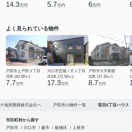
14.3
5.7
6
万円
万円
万円
よく見られている物件
戸田市上戸田３丁目
川口市芝樋ノ爪１丁目
戸田市大字新曽
2DK (43.00㎡)
2LDK (72.50㎡)
1DK (37.26㎡)
1
7.7
17.3
8.7
万円
万円
万円
テ地所開発株式会社ヘ
戸田市の物件一覧
笹目6丁目ハウス
市区町村から探す
戸田市
川口市
蕨市
板橋区
上尾市