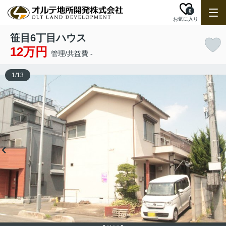
0
お気に入り
笹目6丁目ハウス
12万円
管理/共益費 -
1
/
13