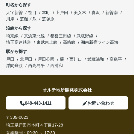
町名から探す
大字新曽
笹目
本町
上戸田
美女木
喜沢
新曽南
川岸
芝樋ノ爪
芝塚原
沿線から探す
埼京線
京浜東北線
都営三田線
武蔵野線
埼玉高速鉄道
東武東上線
高崎線
湘南新宿ライン高海
駅から探す
戸田
北戸田
戸田公園
蕨
西川口
武蔵浦和
高島平
浮間舟渡
西高島平
西浦和
オルテ地所開発株式会社
048-443-1411
お問い合わせ
〒335-0023
埼玉県戸田市本町４丁目17-28
営業時間：
09:30 ～ 17:30