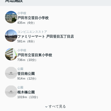
周辺施設
小学校
戸田市立笹目小学校
435ｍ（6分）
コンビニエンスストア
ファミリーマート 戸田笹目五丁目店
581ｍ（8分）
小学校
戸田市立笹目東小学校
736ｍ（10分）
公園
笹目南公園
914ｍ（12分）
公園
根木橋公園
1019ｍ（13分）
すべて見る