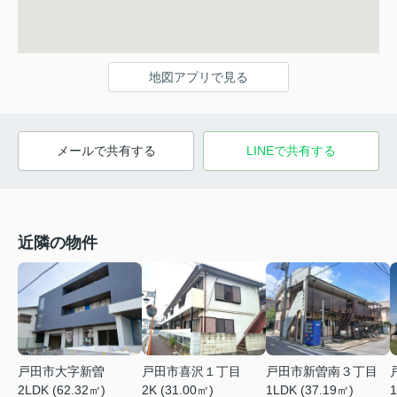
地図アプリで見る
メールで共有する
LINEで共有する
近隣の物件
戸田市大字新曽
戸田市喜沢１丁目
戸田市新曽南３丁目
2LDK (62.32㎡)
2K (31.00㎡)
1LDK (37.19㎡)
1