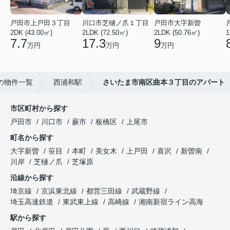
戸田市上戸田３丁目
川口市芝樋ノ爪１丁目
戸田市大字新曽
2DK (43.00㎡)
2LDK (72.50㎡)
2LDK (50.76㎡)
1
7.7
17.3
9
万円
万円
万円
の物件一覧
西浦和駅
さいたま市南区曲本３丁目のアパート
市区町村から探す
戸田市
川口市
蕨市
板橋区
上尾市
町名から探す
大字新曽
笹目
本町
美女木
上戸田
喜沢
新曽南
川岸
芝樋ノ爪
芝塚原
沿線から探す
埼京線
京浜東北線
都営三田線
武蔵野線
埼玉高速鉄道
東武東上線
高崎線
湘南新宿ライン高海
駅から探す