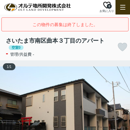
0
お気に入り
この物件の募集は終了しました。
さいたま市南区曲本３丁目のアパート
空室0
-
管理/共益費 -
1
/
1