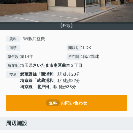
【外観】
- 管理/共益費 -
賃料
-
1LDK
面積
間取り
築14年
1階/2階建
築年数
所在階
埼玉県
さいたま市南区
曲本
３丁目
所在地
武蔵野線
「
西浦和
」駅 徒歩20分
交通
埼京線
「
武蔵浦和
」駅 徒歩22分
埼京線
「
北戸田
」駅 徒歩35分
お問い合わせ
無料
周辺施設