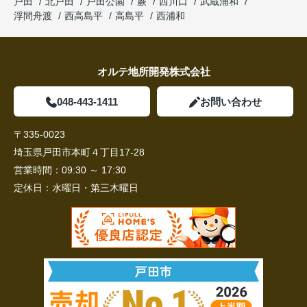
戸田
北戸田
戸田公園
蕨
西川口
武蔵浦和
浮間舟渡
西高島平
高島平
西浦和
オルテ地所開発株式会社
048-443-1411
お問い合わせ
〒335-0023
埼玉県戸田市本町４丁目17-28
営業時間：
09:30 ～ 17:30
定休日：
水曜日・第三木曜日