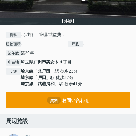
【外観】
- (-/坪) 管理/共益費 -
賃料
-
-
建物面積
坪数
築29年
築年数
埼玉県
戸田市
美女木
４丁目
所在地
埼京線
「
北戸田
」駅 徒歩23分
交通
埼京線
「
戸田
」駅 徒歩37分
埼京線
「
武蔵浦和
」駅 徒歩41分
お問い合わせ
無料
周辺施設