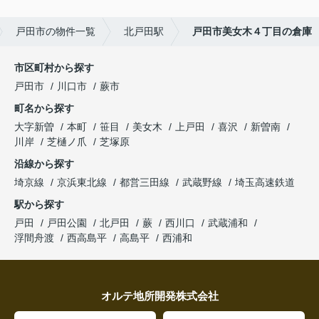
戸田市の物件一覧
北戸田駅
戸田市美女木４丁目の倉庫
市区町村から探す
戸田市
川口市
蕨市
町名から探す
大字新曽
本町
笹目
美女木
上戸田
喜沢
新曽南
川岸
芝樋ノ爪
芝塚原
沿線から探す
埼京線
京浜東北線
都営三田線
武蔵野線
埼玉高速鉄道
駅から探す
戸田
戸田公園
北戸田
蕨
西川口
武蔵浦和
浮間舟渡
西高島平
高島平
西浦和
オルテ地所開発株式会社