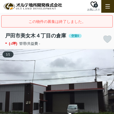
0
お気に入り
この物件の募集は終了しました。
戸田市美女木４丁目の倉庫
空室0
-
(-/坪)
管理/共益費 -
1
/
1