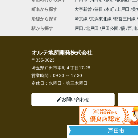
町名から探す
大字新曽
笹目
本町
上戸田
美
沿線から探す
埼京線
京浜東北線
都営三田線
駅から探す
戸田
北戸田
戸田公園
蕨
西川
オルテ地所開発株式会社
〒335-0023
埼玉県戸田市本町４丁目17-28
営業時間：
09:30 ～ 17:30
定休日：
水曜日・第三木曜日
お問い合わせ