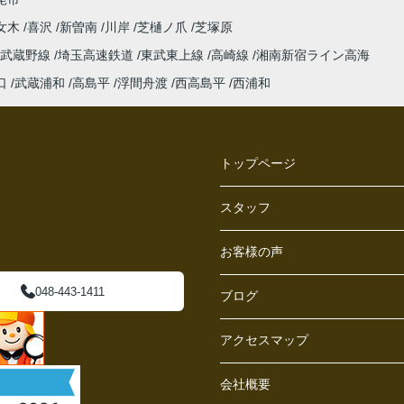
女木
喜沢
新曽南
川岸
芝樋ノ爪
芝塚原
武蔵野線
埼玉高速鉄道
東武東上線
高崎線
湘南新宿ライン高海
口
武蔵浦和
高島平
浮間舟渡
西高島平
西浦和
トップページ
スタッフ
お客様の声
048-443-1411
ブログ
アクセスマップ
会社概要