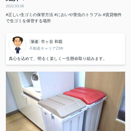
2022.03.08
#正しい生ゴミの保管方法
#においや害虫のトラブル
#賃貸物件
で生ゴミを保管する場所
市ヶ谷 和親
筆者
不動産キャリア23年
真心を込めて、明るく楽しく一生懸命取り組みます。