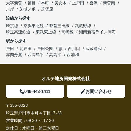
大字新曽
笹目
本町
美女木
上戸田
喜沢
新曽南
川岸
芝樋ノ爪
芝塚原
沿線から探す
埼京線
京浜東北線
都営三田線
武蔵野線
埼玉高速鉄道
東武東上線
高崎線
湘南新宿ライン高海
駅から探す
戸田
北戸田
戸田公園
蕨
西川口
武蔵浦和
浮間舟渡
西高島平
高島平
西浦和
オルテ地所開発株式会社
048-443-1411
お問い合わせ
〒335-0023
埼玉県戸田市本町４丁目17-28
営業時間：
09:30 ～ 17:30
定休日：
水曜日・第三木曜日