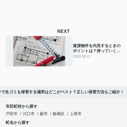
NEXT
賃貸物件を内見するときの
ポイントは？持っていくと
便利なモノはこれ！
2020.08.13
件で生ゴミを保管する場所はどこがベスト？正しい保管方法もご紹介！
市区町村から探す
戸田市
川口市
蕨市
板橋区
上尾市
町名から探す