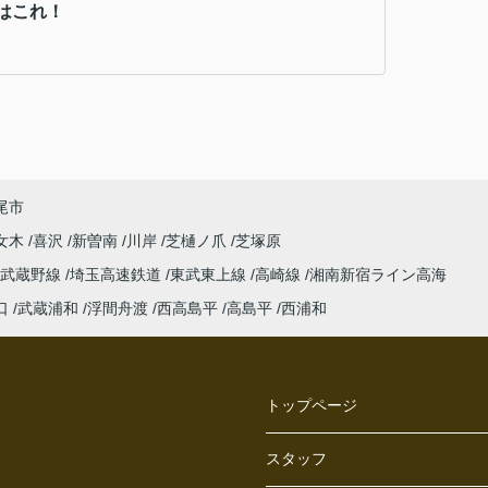
はこれ！
尾市
女木
喜沢
新曽南
川岸
芝樋ノ爪
芝塚原
武蔵野線
埼玉高速鉄道
東武東上線
高崎線
湘南新宿ライン高海
口
武蔵浦和
浮間舟渡
西高島平
高島平
西浦和
トップページ
スタッフ