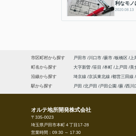
利なモノ
2020.08.13
市区町村から探す
戸田市
川口市
蕨市
板橋区
上
町名から探す
大字新曽
笹目
本町
上戸田
美
沿線から探す
埼京線
京浜東北線
都営三田線
駅から探す
戸田
北戸田
戸田公園
蕨
西川
オルテ地所開発株式会社
〒335-0023
埼玉県戸田市本町４丁目17-28
営業時間：
09:30 ～ 17:30