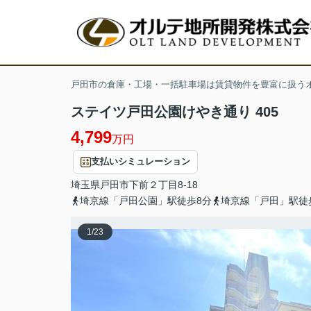
戸田市の倉庫・工場・一括駐車場は賃貸物件を豊富に扱う
ステイツ戸田公園けやき通り 405
4,799
万円
支払いシミュレーション
埼玉県
戸田市
下前
２丁目8-18
埼京線「戸田公園」駅徒歩8分
埼京線「戸田」駅徒
1
/
23