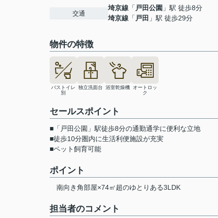
埼京線
「
戸田公園
」駅 徒歩8分
交通
埼京線
「
戸田
」駅 徒歩29分
物件の特徴
バストイレ
独立洗面台
浴室乾燥機
オートロッ
別
ク
セールスポイント
■「戸田公園」駅徒歩8分の通勤通学に便利な立地
■徒歩10分圏内に生活利便施設が充実
■ペット飼育可能
ポイント
南向き角部屋×74㎡超のゆとりある3LDK
担当者のコメント