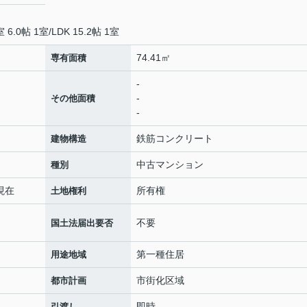
 6.0帖 1室
/
LDK 15.2帖 1室
74.41㎡
専有面積
-
-
その他面積
-
鉄筋コンクリート
建物構造
中古マンション
種別
日現在
所有権
土地権利
不要
国土法届出要否
第一種住居
用途地域
市街化区域
都市計画
即時
引渡し