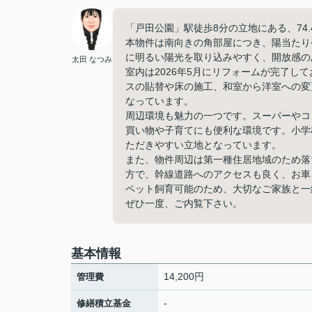
「戸田公園」駅徒歩8分の立地にある、74.
本物件は南向きの角部屋につき、陽当たり
に明るい陽光を取り込みやすく、開放感の
太田 なつみ
室内は2026年5月にリフォームが完了
スの貼替や床の施工、和室から洋室への変
なっています。
周辺環境も魅力の一つです。スーパーやコ
買い物や子育てにも便利な環境です。小学
ただきやすい立地となっています。
また、物件周辺は第一種住居地域のため落
方で、幹線道路へのアクセスも良く、お車
ペット飼育可能のため、大切なご家族と一
ぜひ一度、ご内覧下さい。
基本情報
14,200円
管理費
-
修繕積立基金