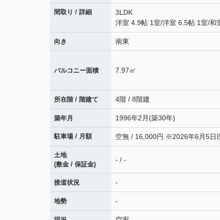
間取り / 詳細
3LDK
洋室 4.9帖 1室
/
洋室 6.5帖 1室
/
和室
南東
向き
7.97㎡
バルコニー面積
4階 / 8階建
所在階 / 階建て
1996年2月(築30年)
築年月
駐車場 / 月額
空無 / 16,000円 ※2026年6月5
土地
- / -
(敷金 / 保証金)
-
接道状況
-
地勢
空家
現況