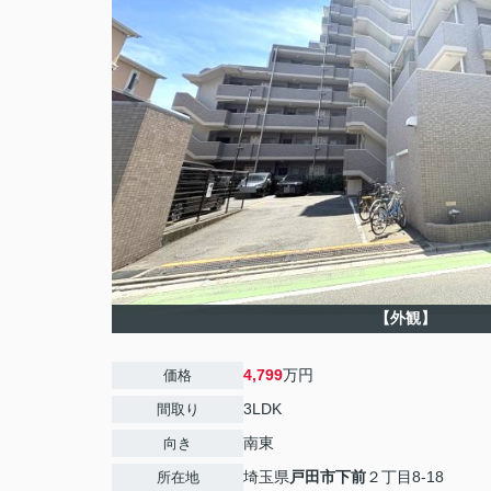
【外観】
4,799
万円
価格
3LDK
間取り
南東
向き
埼玉県
戸田市
下前
２丁目8-18
所在地